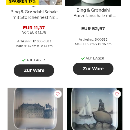
SPARREN 17%
Bing & Grøndahl
Bing & Grøndahl Schale
Porzellanschale mit
mit Storchennest Nr.
Blumen Nr. XX-382
324 12,5 cm
EUR 11,37
EUR 52,97
Vor: EUR 13,78
Artikelnr.: BXX-382
Artikelnr.: B1300-6583
Maß: H: 5 cm x Ø: 16 cm
Maß: B: 13 cm x D: 13 cm
AUF LAGER
AUF LAGER
Zur Ware
Zur Ware