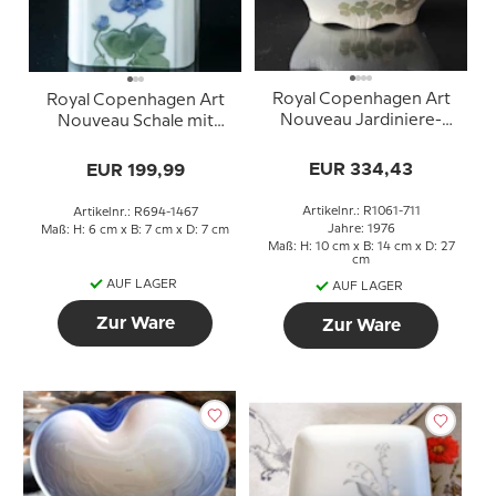
Royal Copenhagen Art
Royal Copenhagen Art
Nouveau Jardiniere-
Nouveau Schale mit
Schale Nr. 1061/711
blauer Blume Nr.
694/1467
EUR 334,43
EUR 199,99
Artikelnr.: R1061-711
Artikelnr.: R694-1467
Jahre: 1976
Maß: H: 6 cm x B: 7 cm x D: 7 cm
Maß: H: 10 cm x B: 14 cm x D: 27
cm
AUF LAGER
AUF LAGER
Zur Ware
Zur Ware