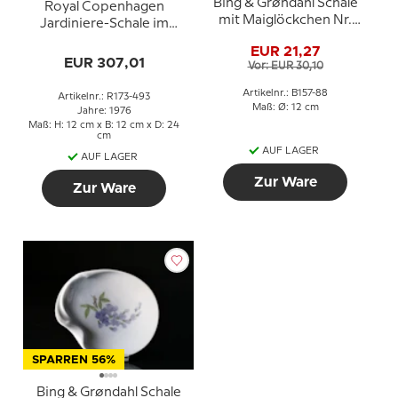
Bing & Grøndahl Schale
Royal Copenhagen
mit Maiglöckchen Nr.
Jardiniere-Schale im
157/88
Jugendstil mit Blumen
EUR 21,27
EUR 307,01
Vor: EUR 30,10
Artikelnr.: B157-88
Artikelnr.: R173-493
Maß: Ø: 12 cm
Jahre: 1976
Maß: H: 12 cm x B: 12 cm x D: 24
cm
AUF LAGER
AUF LAGER
Zur Ware
Zur Ware
SPARREN 56%
Bing & Grøndahl Schale