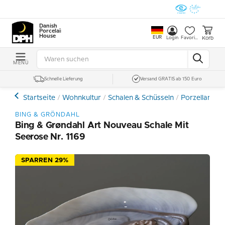
Danish
Porcelain
House
EUR
Korb
Login
Favoriten
MENÜ
Schnelle Lieferung
Versand GRATIS ab 150 Euro
Startseite
Wohnkultur
Schalen & Schüsseln
Porzellan
B
BING & GRÖNDAHL
Bing & Grøndahl Art Nouveau Schale Mit
Seerose Nr. 1169
SPARREN 29%