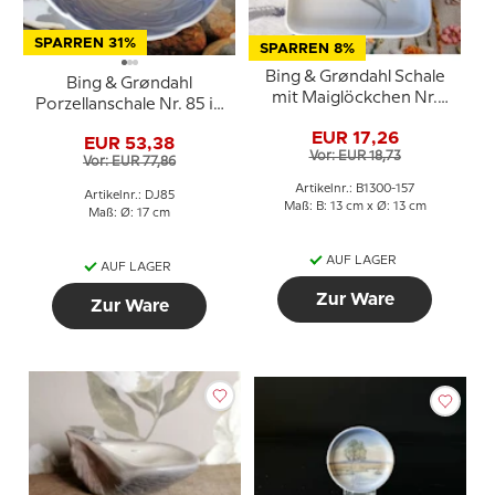
SPARREN 31%
SPARREN 8%
Bing & Grøndahl Schale
Bing & Grøndahl
mit Maiglöckchen Nr.
Porzellanschale Nr. 85 in
1300-157
Blau und Weiß
EUR 17,26
EUR 53,38
Vor: EUR 18,73
Vor: EUR 77,86
Artikelnr.: B1300-157
Artikelnr.: DJ85
Maß: B: 13 cm x Ø: 13 cm
Maß: Ø: 17 cm
AUF LAGER
AUF LAGER
Zur Ware
Zur Ware