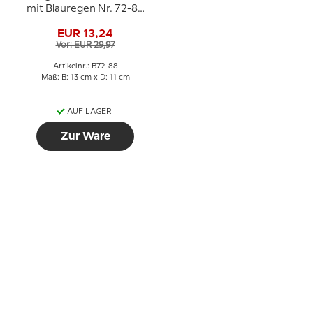
mit Blauregen Nr. 72-88
aus Porzellan
EUR 13,24
Vor: EUR 29,97
Artikelnr.: B72-88
Maß: B: 13 cm x D: 11 cm
AUF LAGER
Zur Ware