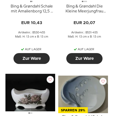
Bing & Grøndahl Schale
Bing & Grøndahl Die
mit Amalienborg 12,5 x
Kleine Meerjungfrau
12,5 cm
Schale 12,5 cm Nr. 1300-
6531
EUR 10,43
EUR 20,07
Artikelnr.: B530-455
Artikelnr.: B531-455
Maß: H: 13 cm x B: 13 cm
Maß: H: 13 cm x B: 13 cm
AUF LAGER
AUF LAGER
Zur Ware
Zur Ware
SPARREN 29%