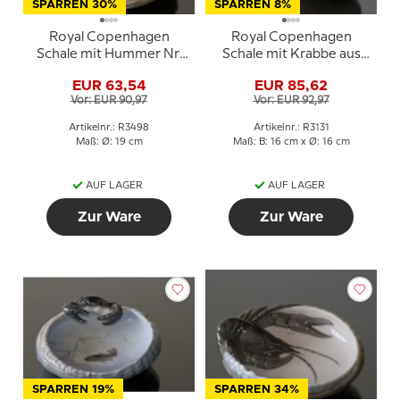
SPARREN 30%
SPARREN 8%
Royal Copenhagen
Royal Copenhagen
Schale mit Hummer Nr.
Schale mit Krabbe aus
315 / 1022315
Porzellan
EUR 63,54
EUR 85,62
Vor: EUR 90,97
Vor: EUR 92,97
Artikelnr.: R3498
Artikelnr.: R3131
Maß: Ø: 19 cm
Maß: B: 16 cm x Ø: 16 cm
AUF LAGER
AUF LAGER
Zur Ware
Zur Ware
SPARREN 19%
SPARREN 34%