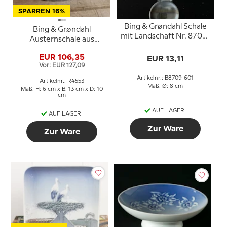
SPARREN 16%
Bing & Grøndahl Schale
Bing & Grøndahl
mit Landschaft Nr. 8709-
Austernschale aus
601
Porzellan
EUR 106,35
EUR 13,11
Vor: EUR 127,09
Artikelnr.: B8709-601
Artikelnr.: R4553
Maß: Ø: 8 cm
Maß: H: 6 cm x B: 13 cm x D: 10
cm
AUF LAGER
AUF LAGER
Zur Ware
Zur Ware