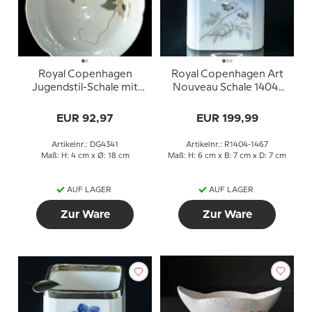
Royal Copenhagen
Royal Copenhagen Art
Jugendstil-Schale mit
Nouveau Schale 1404-
Blumenmotiv 1894-1900
1467 mit Silberrand
1898-1923
EUR 92,97
EUR 199,99
Artikelnr.: DG4341
Artikelnr.: R1404-1467
Maß: H: 4 cm x Ø: 18 cm
Maß: H: 6 cm x B: 7 cm x D: 7 cm
AUF LAGER
AUF LAGER
Zur Ware
Zur Ware