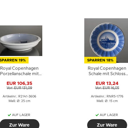
SPARREN 19%
SPARREN 18%
Royal Copenhagen
Royal Copenhagen
Porzellanschale mit
Schale mit Schloss
Kronborg Nr. 2141-
Kronborg, blau/weiß
EUR 106,35
EUR 13,24
3606
Vor: EUR 131,09
Vor: EUR 16,05
Artikelnr.: R2141-3606
Artikelnr.: RNR5-1776
Maß: Ø: 25 cm
Maß: Ø: 15 cm
AUF LAGER
AUF LAGER
Zur Ware
Zur Ware