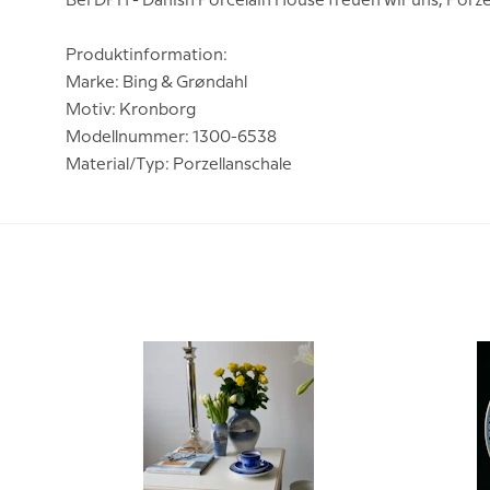
Bei DPH - Danish Porcelain House freuen wir uns, Porze
Produktinformation:
Marke: Bing & Grøndahl
Motiv: Kronborg
Modellnummer: 1300-6538
Material/Typ: Porzellanschale