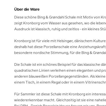
Über die Ware
Diese schöne Bing & Grøndahl Schale mit Motiv von Kro
zeigt Kronborg vom Wasser aus gesehen, wo die leben
Ausdruck ist klassisch, ruhig und zeitlos - ein kleines S
Kronborg ist für viele mit Helsingør, dänischem Kultu
deshalb hat diese Porzellanschale eine Anziehungskraft
besondere nordische Stimmung, für die Bing & Grøndahl
Die Schale ist ein schönes Beispiel für das klassische
quadratischen Linien verleihen einen eleganten und pr
anderen blauweißen Porzellangegenständen. Als kleine 
einem Tisch, in einem Regal oder in einem Vitrinensc
Für Sammler ist diese Schale mit Kronborg ein interess
wiedererkennbar macht. Gleichzeitig ist sie eine nahel