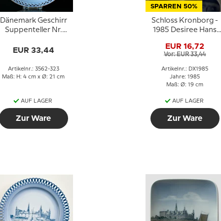
SPARREN 50%
Dänemark Geschirr
Schloss Kronborg -
Suppenteller Nr.
1985 Desiree Hans
3562-323, Kronborg
Christian Andersen
EUR 16,72
Weihnachtsteller,
EUR 33,44
Vor: EUR 33,44
Kuchenteller
Artikelnr.: 3562-323
Artikelnr.: DX1985
Maß: H: 4 cm x Ø: 21 cm
Jahre: 1985
Maß: Ø: 19 cm
AUF LAGER
AUF LAGER
Zur Ware
Zur Ware