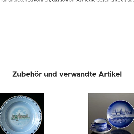
llan anbieten zu können, das sowohl Ästhetik, Geschichte als au
Zubehör und verwandte Artikel