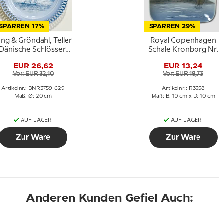
SPARREN 17%
SPARREN 29%
ing & Gröndahl, Teller
Royal Copenhagen
Dänische Schlösser",
Schale Kronborg Nr.
Schloss Kronborg
3358 10x10 cm
EUR 26,62
EUR 13,24
Vor: EUR 32,10
Vor: EUR 18,73
Artikelnr.: BNR3759-629
Artikelnr.: R3358
Maß: Ø: 20 cm
Maß: B: 10 cm x D: 10 cm
AUF LAGER
AUF LAGER
Zur Ware
Zur Ware
Anderen Kunden Gefiel Auch: