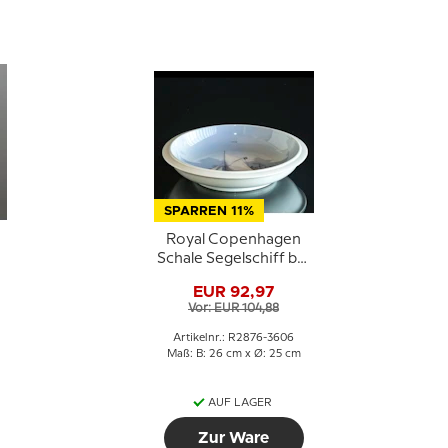
SPARREN 11%
Royal Copenhagen
Schale Segelschiff bei
Kronborg Nr.
EUR 92,97
2876/3606
Vor: EUR 104,88
Artikelnr.: R2876-3606
Maß: B: 26 cm x Ø: 25 cm
AUF LAGER
Zur Ware