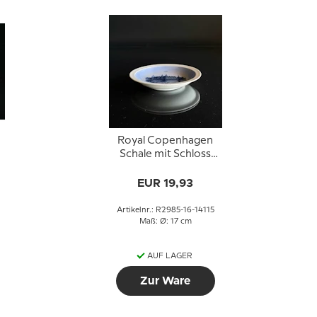
Royal Copenhagen
Schale mit Schloss
Kronborg in
blauweißem Porzellan
EUR 19,93
Artikelnr.: R2985-16-14115
Maß: Ø: 17 cm
AUF LAGER
Zur Ware