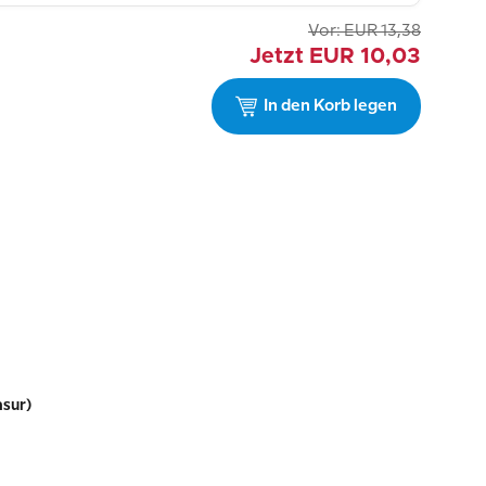
Vor:
EUR
13,38
Jetzt
EUR
10,03
In den Korb legen
asur)