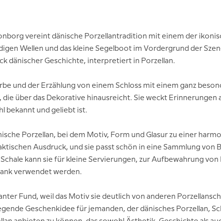
nborg vereint dänische Porzellantradition mit einem der ikonis
digen Wellen und das kleine Segelboot im Vordergrund der Sze
tück dänischer Geschichte, interpretiert in Porzellan.
rerbe und der Erzählung von einem Schloss mit einem ganz beso
, die über das Dekorative hinausreicht. Sie weckt Erinnerungen 
 bekannt und geliebt ist.
 dänische Porzellan, bei dem Motiv, Form und Glasur zu einer h
aktischen Ausdruck, und sie passt schön in eine Sammlung von 
Schale kann sie für kleine Servierungen, zur Aufbewahrung von 
hrank verwendet werden.
anter Fund, weil das Motiv sie deutlich von anderen Porzellansc
iegende Geschenkidee für jemanden, der dänisches Porzellan, Sch