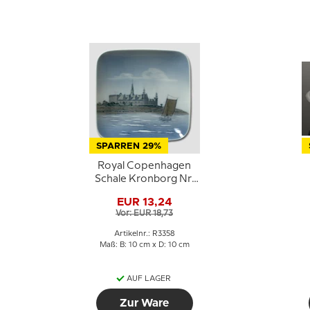
SPARREN 29%
Royal Copenhagen
Schale Kronborg Nr.
3358 10x10 cm
EUR 13,24
Vor: EUR 18,73
Artikelnr.: R3358
Maß: B: 10 cm x D: 10 cm
AUF LAGER
Zur Ware