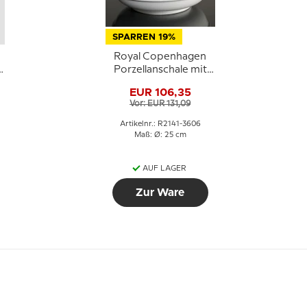
SPARREN 19%
Royal Copenhagen
Porzellanschale mit
Kronborg Nr. 2141-
EUR 106,35
3606
Vor: EUR 131,09
Artikelnr.: R2141-3606
Maß: Ø: 25 cm
AUF LAGER
Zur Ware