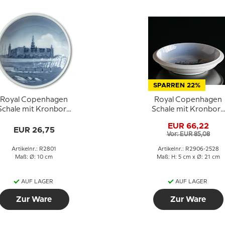
SPARREN 22%
Royal Copenhagen
Royal Copenhagen
Schale mit Kronborg
Schale mit Kronborg
Nr. 2801
Nr. 2906-2528
EUR 66,22
EUR 26,75
Vor: EUR 85,08
Artikelnr.: R2801
Artikelnr.: R2906-2528
Maß: Ø: 10 cm
Maß: H: 5 cm x Ø: 21 cm
AUF LAGER
AUF LAGER
Zur Ware
Zur Ware