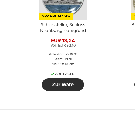
SPARREN 59%
Schlossteller, Schloss
B
Kronborg, Porsgrund
"
EUR 13,24
Vor: EUR 32,10
Artikelnr.: PS1970
Jahre: 1970
Maß: Ø: 18 cm
AUF LAGER
Zur Ware