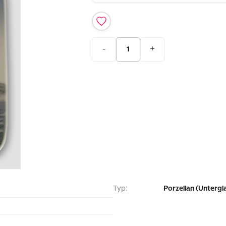
-
+
Typ:
Porzellan (Untergl