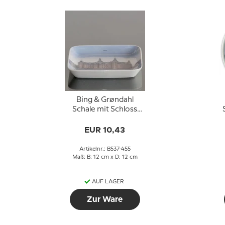
Bing & Grøndahl
Schale mit Schloss
Kronborg Nr. 537-455
EUR 10,43
Artikelnr.: B537-455
Maß: B: 12 cm x D: 12 cm
AUF LAGER
Zur Ware