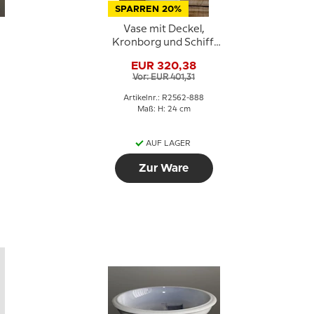
SPARREN 20%
Vase mit Deckel,
Kronborg und Schiff,
Royal Copenhagen Nr.
EUR 320,38
2562-888
Vor: EUR 401,31
Artikelnr.: R2562-888
Maß: H: 24 cm
AUF LAGER
Zur Ware