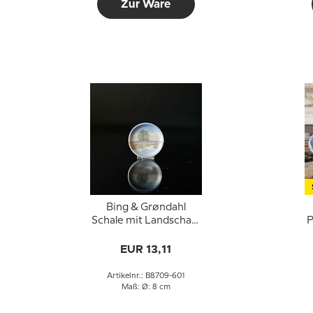
Zur Ware
Bing & Grøndahl
Schale mit Landschaft
P
Nr. 8709-601
EUR 13,11
Artikelnr.: B8709-601
Maß: Ø: 8 cm