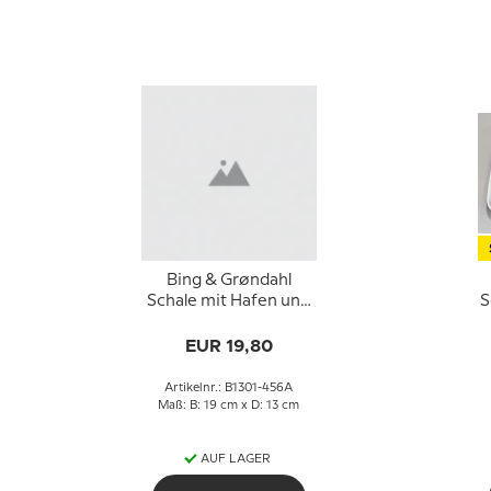
Bing & Grøndahl
Schale mit Hafen und
S
Schiff Nr. 1301-456 A
EUR 19,80
Artikelnr.: B1301-456A
Maß: B: 19 cm x D: 13 cm
AUF LAGER