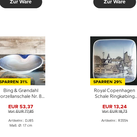
Zur Ware
Zur Ware
SPARREN 31%
SPARREN 29%
Bing & Grøndahl
Royal Copenhagen
orzellanschale Nr. 85
Schale Ringkøbing
in Blau und Weiß
Havn Nr. 3554
EUR 53,37
EUR 13,24
Vor: EUR 77,85
Vor: EUR 18,73
Artikelnr.: DJ85
Artikelnr.: R3554
Maß: Ø: 17 cm