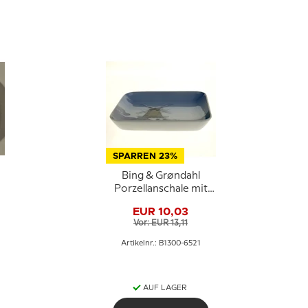
SPARREN 23%
Bing & Grøndahl
Porzellanschale mit
Mühlenmotiv
EUR 10,03
Vor: EUR 13,11
Artikelnr.: B1300-6521
AUF LAGER