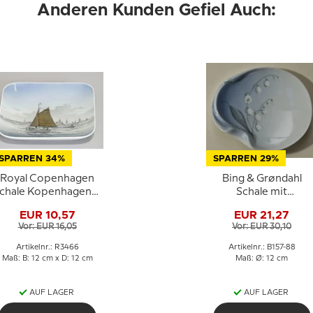
Anderen Kunden Gefiel Auch:
SPARREN 34%
SPARREN 29%
Royal Copenhagen
Bing & Grøndahl
chale Kopenhagener
Schale mit
Hafen Nr. 3466
Maiglöckchen Nr.
EUR 10,57
EUR 21,27
157/88
Vor: EUR 16,05
Vor: EUR 30,10
Artikelnr.: R3466
Artikelnr.: B157-88
Maß: B: 12 cm x D: 12 cm
Maß: Ø: 12 cm
AUF LAGER
AUF LAGER