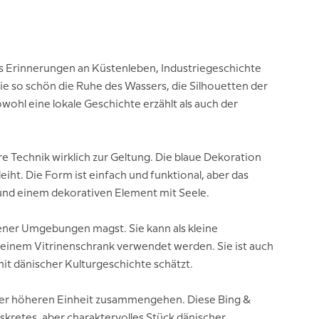
s Erinnerungen an Küstenleben, Industriegeschichte
 so schön die Ruhe des Wassers, die Silhouetten der
wohl eine lokale Geschichte erzählt als auch der
 Technik wirklich zur Geltung. Die blaue Dekoration
iht. Die Form ist einfach und funktional, aber das
 und einem dekorativen Element mit Seele.
gener Umgebungen magst. Sie kann als kleine
n einem Vitrinenschrank verwendet werden. Sie ist auch
it dänischer Kulturgeschichte schätzt.
einer höheren Einheit zusammengehen. Diese Bing &
skretes, aber charaktervolles Stück dänischer