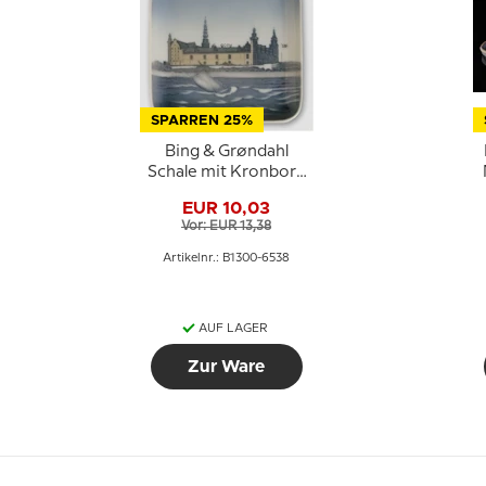
SPARREN 25%
Bing & Grøndahl
Schale mit Kronborg
Nr. 1300-6538
EUR 10,03
Vor: EUR 13,38
Artikelnr.: B1300-6538
AUF LAGER
Zur Ware