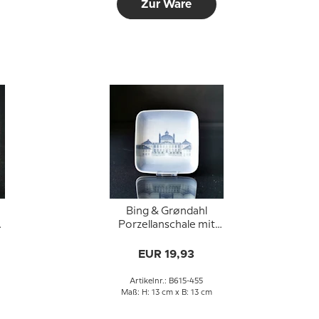
Zur Ware
Bing & Grøndahl
Porzellanschale mit
Schlossmotiv Nr. 615-
455
EUR 19,93
Artikelnr.: B615-455
Maß: H: 13 cm x B: 13 cm