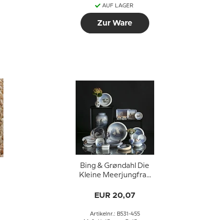
AUF LAGER
Zur Ware
Bing & Grøndahl Die
Kleine Meerjungfrau
Schale 12,5 cm Nr.
1300-6531
EUR 20,07
Artikelnr.: B531-455