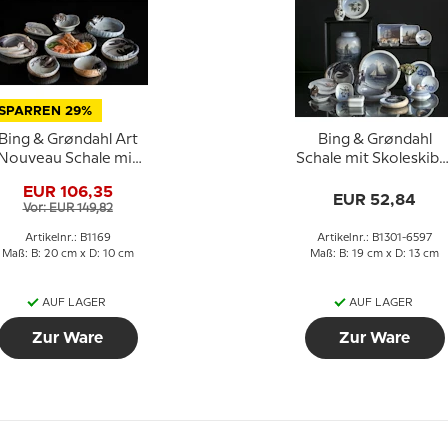
SPARREN 29%
Bing & Grøndahl Art
Bing & Grøndahl
Nouveau Schale mit
Schale mit Skoleskibe
Seerose Nr. 1169
Danmark aus Porzella
EUR 106,35
EUR 52,84
Vor: EUR 149,82
Artikelnr.: B1169
Artikelnr.: B1301-6597
Maß: B: 20 cm x D: 10 cm
Maß: B: 19 cm x D: 13 cm
AUF LAGER
AUF LAGER
Zur Ware
Zur Ware