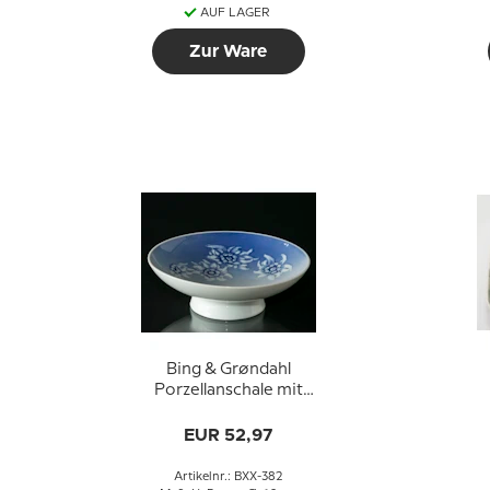
AUF LAGER
Zur Ware
Bing & Grøndahl
Porzellanschale mit
Blumen Nr. XX-382
EUR 52,97
Artikelnr.: BXX-382