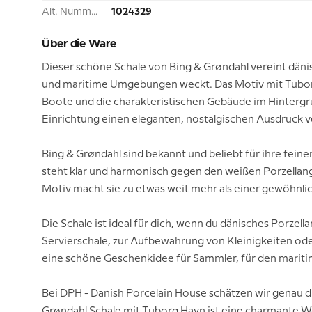
Alt. Nummer:
1024329
Über die Ware
Dieser schöne Schale von Bing & Grøndahl vereint dän
und maritime Umgebungen weckt. Das Motiv mit Tuborg 
Boote und die charakteristischen Gebäude im Hintergrund
Einrichtung einen eleganten, nostalgischen Ausdruck ve
Bing & Grøndahl sind bekannt und beliebt für ihre fei
steht klar und harmonisch gegen den weißen Porzellangru
Motiv macht sie zu etwas weit mehr als einer gewöhnli
Die Schale ist ideal für dich, wenn du dänisches Porze
Servierschale, zur Aufbewahrung von Kleinigkeiten ode
eine schöne Geschenkidee für Sammler, für den maritim
Bei DPH - Danish Porcelain House schätzen wir genau d
Grøndahl Schale mit Tuborg Havn ist eine charmante Wah