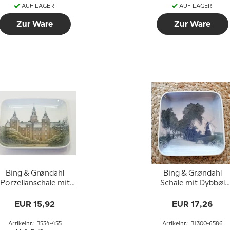
AUF LAGER
AUF LAGER
Zur Ware
Zur Ware
Bing & Grøndahl
Bing & Grøndahl
Porzellanschale mit
Schale mit Dybbøl
Schloss Nr. 534-455
Mølle aus Porzellan
EUR 15,92
EUR 17,26
Artikelnr.: B534-455
Artikelnr.: B1300-6586