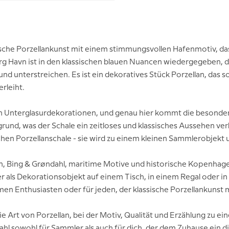
ische Porzellankunst mit einem stimmungsvollen Hafenmotiv, da
Havn ist in den klassischen blauen Nuancen wiedergegeben, die
 unterstreichen. Es ist ein dekoratives Stück Porzellan, das so
rleiht.
nen Unterglasurdekorationen, und genau hier kommt die besondere
nd, was der Schale ein zeitloses und klassisches Aussehen verle
chen Porzellanschale - sie wird zu einem kleinen Sammlerobjekt
llan, Bing & Grøndahl, maritime Motive und historische Kopenha
r als Dekorationsobjekt auf einem Tisch, in einem Regal oder i
en Enthusiasten oder für jeden, der klassische Porzellankunst m
ie Art von Porzellan, bei der Motiv, Qualität und Erzählung zu 
l sowohl für Sammler als auch für dich, der dem Zuhause ein di