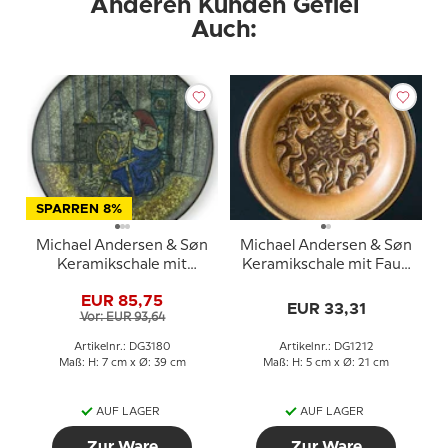
Anderen Kunden Gefiel
Auch:
SPARREN 8%
Michael Andersen & Søn
Michael Andersen & Søn
Keramikschale mit
Keramikschale mit Faun
flachs-pondender Frau
auf Damhirsch 6407-1
EUR 85,75
EUR 33,31
Vor: EUR 93,64
Artikelnr.: DG3180
Artikelnr.: DG1212
Maß: H: 7 cm x Ø: 39 cm
Maß: H: 5 cm x Ø: 21 cm
AUF LAGER
AUF LAGER
Zur Ware
Zur Ware