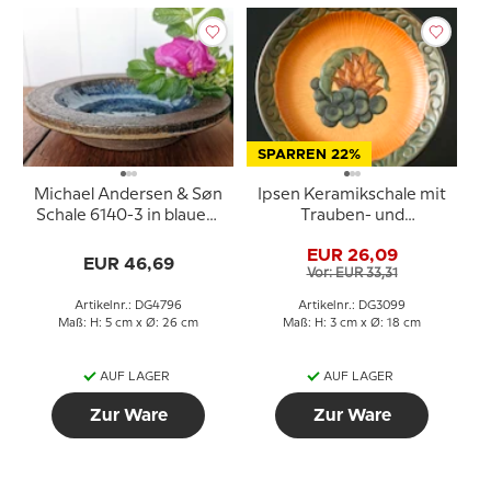
SPARREN 22%
Michael Andersen & Søn
Ipsen Keramikschale mit
Schale 6140-3 in blauem
Trauben- und
Steingut
Fruchtmotiv
EUR 26,09
EUR 46,69
Vor: EUR 33,31
Artikelnr.: DG4796
Artikelnr.: DG3099
Maß: H: 5 cm x Ø: 26 cm
Maß: H: 3 cm x Ø: 18 cm
AUF LAGER
AUF LAGER
Zur Ware
Zur Ware