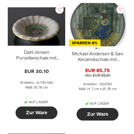
SPARREN 8%
Dahl Jensen
Michael Andersen & Søn
Porzellanschale mit
Keramikschale mit
Blumendekor und
flachs-pondender Frau
craquelierter Glasur
EUR 85,75
EUR 30,10
Vor: EUR 93,64
Artikelnr.: DJ155-484
Artikelnr.: DG3180
Maß: Ø: 18 cm
Maß: H: 7 cm x Ø: 39 cm
AUF LAGER
AUF LAGER
Zur Ware
Zur Ware