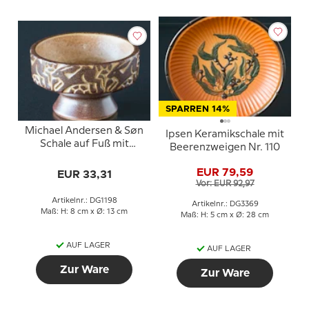
SPARREN 14%
Michael Andersen & Søn
Ipsen Keramikschale mit
Schale auf Fuß mit
Beerenzweigen Nr. 110
Kaninchenmotiv
EUR 79,59
EUR 33,31
Vor: EUR 92,97
Artikelnr.: DG1198
Artikelnr.: DG3369
Maß: H: 8 cm x Ø: 13 cm
Maß: H: 5 cm x Ø: 28 cm
AUF LAGER
AUF LAGER
Zur Ware
Zur Ware