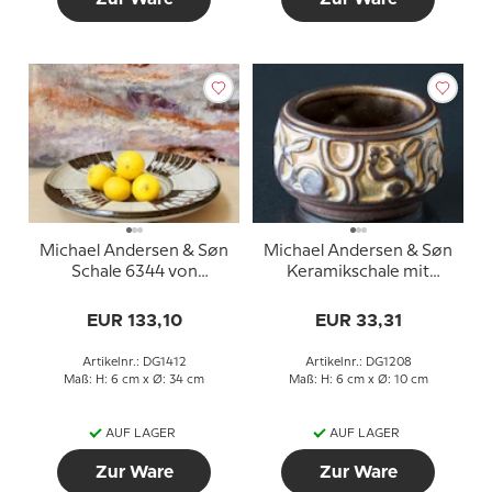
Michael Andersen & Søn
Michael Andersen & Søn
Schale 6344 von
Keramikschale mit
Marianne Starck
Eichhörnchen
EUR 133,10
EUR 33,31
Artikelnr.: DG1412
Artikelnr.: DG1208
Maß: H: 6 cm x Ø: 34 cm
Maß: H: 6 cm x Ø: 10 cm
AUF LAGER
AUF LAGER
Zur Ware
Zur Ware