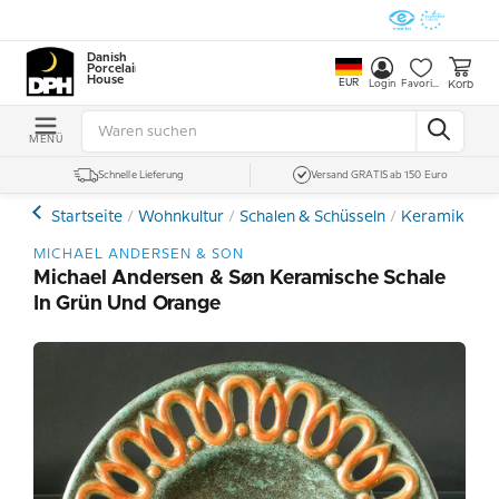
Danish
Porcelain
House
EUR
Korb
Login
Favoriten
MENÜ
Schnelle Lieferung
Versand GRATIS ab 150 Euro
Startseite
Wohnkultur
Schalen & Schüsseln
Keramik Ste
MICHAEL ANDERSEN & SON
Michael Andersen & Søn Keramische Schale
In Grün Und Orange