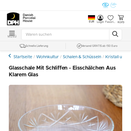
Danish
Porcelain
House
EUR
Korb
Login
Favoriten
MENÜ
Schnelle Lieferung
Versand GRATIS ab 150 Euro
Startseite
Wohnkultur
Schalen & Schüsseln
Kristall und G
Glasschale Mit Schliffen - Eisschälchen Aus
Klarem Glas