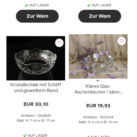
AUF LAGER
AUF LAGER
Zur Ware
Zur Ware
Kristallschale mit Schliff
Klares Glas-
und gewelltem Rand
Aschenbecher / kleine
Schale, 10 cm
EUR 30,10
EUR 19,93
Artikelnr.: DG4805
Artikelnr.: DG2249
Maß: H: 7 cm x Ø: 17 cm
Maß: H: 4 cm x Ø: 10 cm
AUF LAGER