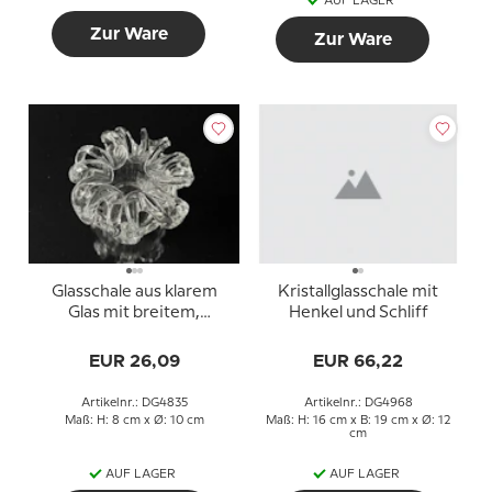
AUF LAGER
Zur Ware
Zur Ware
Glasschale aus klarem
Kristallglasschale mit
Glas mit breitem,
Henkel und Schliff
dekorativem Rand
EUR 26,09
EUR 66,22
Artikelnr.: DG4835
Artikelnr.: DG4968
Maß: H: 8 cm x Ø: 10 cm
Maß: H: 16 cm x B: 19 cm x Ø: 12
cm
AUF LAGER
AUF LAGER