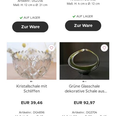
Artikelnr.: DG2256
Maß: H: 4 cm x Ø: 12 cm
Maß: H: 12 cm x Ø: 21 cm
AUF LAGER
AUF LAGER
Zur Ware
Zur Ware
Kristallschale mit
Grüne Glasschale
Schliffen
dekorative Schale aus
klarem Glas
EUR 39,46
EUR 92,97
Artikelnr.: DG4896
Artikelnr.: DG3704