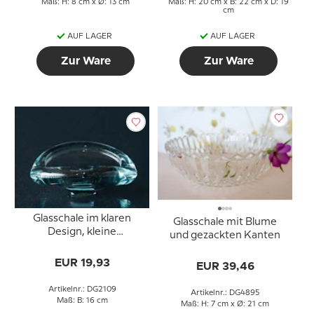
Maß: H: 8 cm x Ø: 13 cm
Maß: H: 20 cm x B: 22 cm x D: 19
cm
AUF LAGER
AUF LAGER
Zur Ware
Zur Ware
Glasschale im klaren
Glasschale mit Blume
Design, kleine
und gezackten Kanten
dekorative Schale
EUR 19,93
EUR 39,46
Artikelnr.: DG2109
Artikelnr.: DG4895
Maß: B: 16 cm
Maß: H: 7 cm x Ø: 21 cm