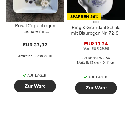
SPARREN 56%
Royal Copenhagen
Bing & Grøndahl Schale
Schale mit
mit Blauregen Nr. 72-88
Brombeermotiv aus
aus Porzellan
Porzellan
EUR 13,24
EUR 37,32
Vor: EUR 29,96
Artikelnr.: R288-8610
Artikelnr.: B72-88
Maß: B: 13 cm x D: 11 cm
AUF LAGER
AUF LAGER
Zur Ware
Zur Ware