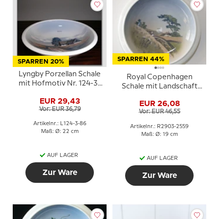
SPARREN 44%
SPARREN 20%
Lyngby Porzellan Schale
Royal Copenhagen
mit Hofmotiv Nr. 124-3-
Schale mit Landschaft
86
Nr. 2903/2559
EUR 29,43
EUR 26,08
Vor: EUR 36,79
Vor: EUR 46,55
Artikelnr.: L124-3-86
Artikelnr.: R2903-2559
Maß: Ø: 22 cm
Maß: Ø: 19 cm
AUF LAGER
AUF LAGER
Zur Ware
Zur Ware