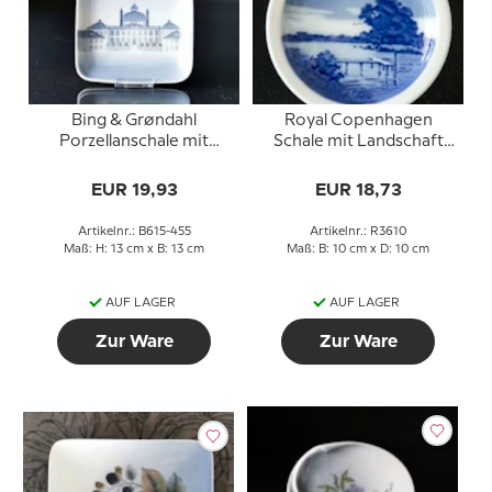
Bing & Grøndahl
Royal Copenhagen
Porzellanschale mit
Schale mit Landschaft
Schlossmotiv Nr. 615-
Nr. 3610
455
EUR 19,93
EUR 18,73
Artikelnr.: B615-455
Artikelnr.: R3610
Maß: H: 13 cm x B: 13 cm
Maß: B: 10 cm x D: 10 cm
AUF LAGER
AUF LAGER
Zur Ware
Zur Ware