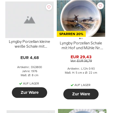
SPARREN 20%
Lyngby Porzellan kleine
Lyngby Porzellan Schale
weiße Schale mit
mit Hof und Mühle Nr.
gewelltem Rand
124-3-93
EUR 29,43
EUR 4,68
Vor: EUR 36,79
Artikelnr.: DG3800
Artikelnr.: L124-3-93
Jahre: 1976
Maß: H: 5 cm x Ø: 22 cm
Maß: Ø: 8 cm
AUF LAGER
AUF LAGER
Zur Ware
Zur Ware