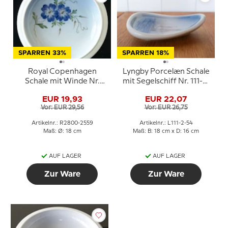
SPARREN 33%
SPARREN 18%
Royal Copenhagen
Lyngby Porcelæn Schale
Schale mit Winde Nr.
mit Segelschiff Nr. 111-2-
2800/2559
54
EUR 19,93
EUR 22,07
Vor: EUR 29,56
Vor: EUR 26,75
Artikelnr.: R2800-2559
Artikelnr.: L111-2-54
Maß: Ø: 18 cm
Maß: B: 18 cm x D: 16 cm
AUF LAGER
AUF LAGER
Zur Ware
Zur Ware