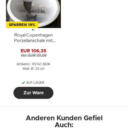
SPARREN 19%
Royal Copenhagen
Porzellanschale mit
Kronborg Nr. 2141-3606
EUR 106,35
Vor: EUR 131,09
Artikelnr.: R2141-3606
Maß: Ø: 25 cm
AUF LAGER
Zur Ware
Anderen Kunden Gefiel
Auch: