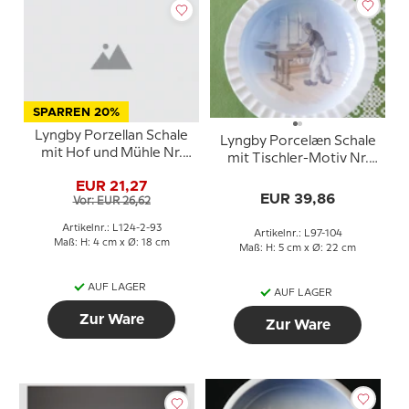
SPARREN 20%
Lyngby Porzellan Schale
Lyngby Porcelæn Schale
mit Hof und Mühle Nr.
mit Tischler-Motiv Nr.
124-2-93
97-104
EUR 21,27
EUR 39,86
Vor: EUR 26,62
Artikelnr.: L124-2-93
Artikelnr.: L97-104
Maß: H: 4 cm x Ø: 18 cm
Maß: H: 5 cm x Ø: 22 cm
AUF LAGER
AUF LAGER
Zur Ware
Zur Ware