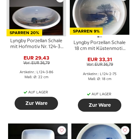
SPARREN 9%
SPARREN 20%
Lyngby Porzellan Schale
Lyngby Porzellan Schale
mit Hofmotiv Nr. 124-3-
18 cm mit Küstenmotiv
86
und Baum auf Klippe
EUR 29,43
EUR 33,31
Vor: EUR 36,79
Vor: EUR 36,79
Artikelnr.: L124-3-86
Artikelnr.: L124-2-75
Maß: Ø: 22 cm
Maß: Ø: 18 cm
AUF LAGER
AUF LAGER
Zur Ware
Zur Ware