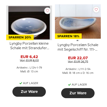
SPARREN 18%
SPARREN 20%
Lyngby Porzellan kleine
Lyngby Porcelæn Schale
Schale mit Strandufer-
mit Segelschiff Nr. 111-2-
Motiv
54
EUR 6,42
EUR 22,07
Vor: EUR 8,03
Vor: EUR 26,75
Artikelnr.: L124-1-79
Artikelnr.: L111-2-54
Maß: Ø: 13 cm
Maß: B: 18 cm x D: 16 cm
AUF LAGER
AUF LAGER
Zur Ware
Zur Ware