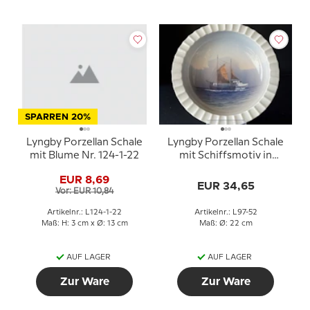
SPARREN 20%
Lyngby Porzellan Schale
Lyngby Porzellan Schale
mit Blume Nr. 124-1-22
mit Schiffsmotiv in
weißem Porzellan
EUR 8,69
EUR 34,65
Vor: EUR 10,84
Artikelnr.: L124-1-22
Artikelnr.: L97-52
Maß: H: 3 cm x Ø: 13 cm
Maß: Ø: 22 cm
AUF LAGER
AUF LAGER
Zur Ware
Zur Ware