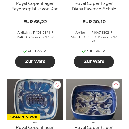
Royal Copenhagen
Royal Copenhagen
Fayenceplatte von Kari
Diana Fayence-Schale
Christensen
mit Schmetterlingen
EUR 66,22
EUR 30,10
Artikelnr.: R426-2841-F
Artikelnr.: R1047-5302-F
Maß: B: 26 cm x D: 17 cm
Maß: H: 3 cm x B: 11 cm x D: 12
cm
AUF LAGER
AUF LAGER
Zur Ware
Zur Ware
SPARREN 25%
Royal Copenhagen
Royal Copenhagen