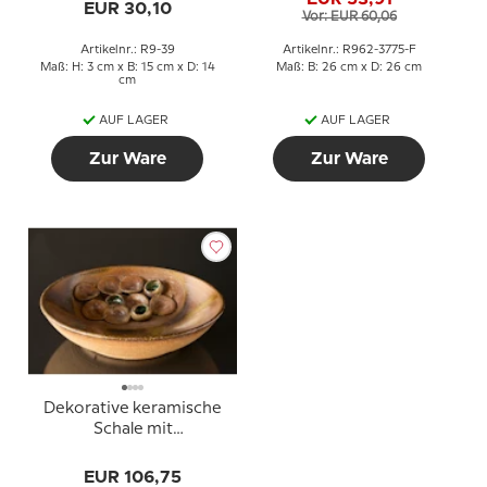
Malmer
EUR 30,10
Vor: EUR 60,06
Artikelnr.: R9-39
Artikelnr.: R962-3775-F
Maß: H: 3 cm x B: 15 cm x D: 14
Maß: B: 26 cm x D: 26 cm
cm
AUF LAGER
AUF LAGER
Zur Ware
Zur Ware
Dekorative keramische
Schale mit
Wasserpflanzendekor
EUR 106,75