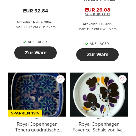
Gerber JG 780-2884
Fruchtmotiv
EUR 26,08
EUR 52,84
Vor: EUR 33,31
Artikelnr.: R780-2884-F
Artikelnr.: DG3099
Maß: B: 23 cm x D: 23 cm
Maß: H: 3 cm x Ø: 18 cm
AUF LAGER
AUF LAGER
Zur Ware
Zur Ware
SPARREN 13%
Royal Copenhagen
Royal Copenhagen
Tenera quadratische
Fayence-Schale von Ivan
Schale Marianne
Weiss