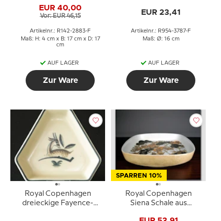
EUR 40,00
Johanson MJ
EUR 23,41
Vor: EUR 46,15
Artikelnr.: R142-2883-F
Artikelnr.: R954-3787-F
Maß: H: 4 cm x B: 17 cm x D: 17
Maß: Ø: 16 cm
cm
AUF LAGER
AUF LAGER
Zur Ware
Zur Ware
SPARREN 10%
Royal Copenhagen
Royal Copenhagen
dreieckige Fayence-
Siena Schale aus
Schale mit Reh Nr. 9-39
Fayence von Ellen
EUR 53,91