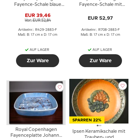
Fayence-Schale blaue
Fayence-Schale mit
Dekoration Marianne
Vogelmotiv von Niels
EUR 39,46
Johanson
Thorsson
EUR 52,97
Vor: EUR 52,84
Artikelnr.: R429-2883-F
Artikelnr.: R708-2883-F
Maß: B: 17 cm x D: 17 cm
Maß: B: 17 cm x D: 17 cm
AUF LAGER
AUF LAGER
Zur Ware
Zur Ware
SPARREN 22%
Royal Copenhagen
Ipsen Keramikschale mit
Fayenceplatte Johanne
Trauben- und