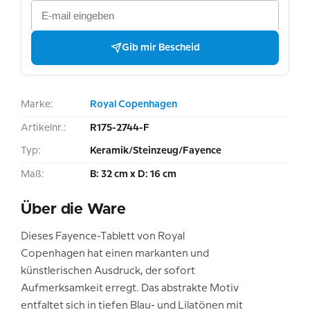
Gib mir Bescheid
Marke:
Royal Copenhagen
Artikelnr.:
R175-2744-F
Typ:
Keramik/Steinzeug/Fayence
Maß:
B: 32 cm x D: 16 cm
Über die Ware
Dieses Fayence-Tablett von Royal
Copenhagen hat einen markanten und
künstlerischen Ausdruck, der sofort
Aufmerksamkeit erregt. Das abstrakte Motiv
entfaltet sich in tiefen Blau- und Lilatönen mit