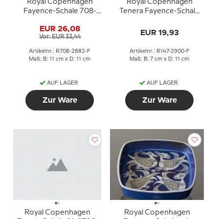
Royal Copenhagen
Royal Copenhagen
Fayence-Schale 708-
Tenera Fayence-Schale
2882 Niels Thorsson
mit Henkel, Marianne
EUR 26,08
Johanson 147-2900
EUR 19,93
Vor: EUR 33,44
Artikelnr.: R708-2882-F
Artikelnr.: R147-2900-F
Maß: B: 11 cm x D: 11 cm
Maß: B: 7 cm x D: 11 cm
AUF LAGER
AUF LAGER
Zur Ware
Zur Ware
Royal Copenhagen
Royal Copenhagen