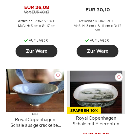
in blauer Glasur
mit Schmetterlingen
EUR 26,08
EUR 30,10
Vor: EUR 40,13
Artikelnr.: R967-3894-F
Artikelnr.: R1047-5302-F
Maß: H: 3 cm x Ø: 17 cm
Maß: H: 3 cm x B: 11 cm x D: 12
cm
AUF LAGER
AUF LAGER
Zur Ware
Zur Ware
SPARREN 10%
Royal Copenhagen
Royal Copenhagen
Schale mit Eiderenten
Schale aus gekrackelter
von Niels Thorsson
Fayence in Grün und