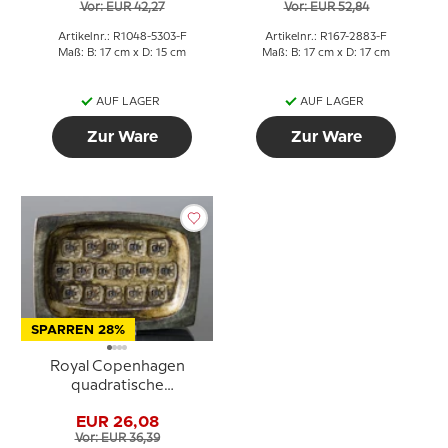
Vor: EUR 42,27
Vor: EUR 52,84
Artikelnr.: R1048-5303-F
Artikelnr.: R167-2883-F
Maß: B: 17 cm x D: 15 cm
Maß: B: 17 cm x D: 17 cm
AUF LAGER
AUF LAGER
Zur Ware
Zur Ware
SPARREN 28%
Royal Copenhagen
quadratische
Steingutschale Nr. 21871
EUR 26,08
Vor: EUR 36,39