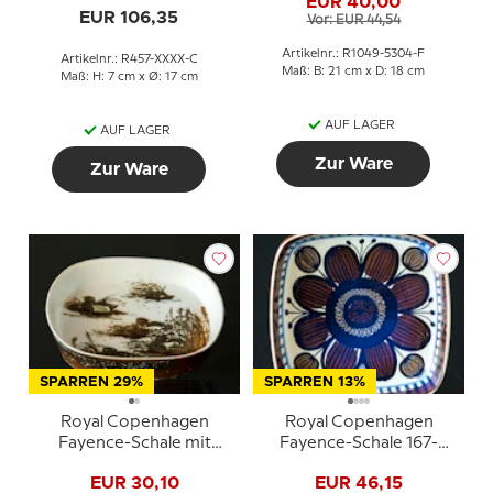
EUR 40,00
Grau
EUR 106,35
Vor: EUR 44,54
Artikelnr.: R1049-5304-F
Artikelnr.: R457-XXXX-C
Maß: B: 21 cm x D: 18 cm
Maß: H: 7 cm x Ø: 17 cm
AUF LAGER
AUF LAGER
Zur Ware
Zur Ware
SPARREN 29%
SPARREN 13%
Royal Copenhagen
Royal Copenhagen
Fayence-Schale mit
Fayence-Schale 167-
Eiderenten, Niels
2883 Elisabeth Selchau
EUR 30,10
EUR 46,15
Thorsson