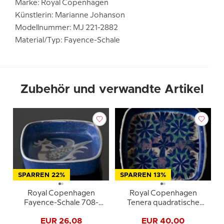
Marke: Royal Copenhagen
Künstlerin: Marianne Johanson
Modellnummer: MJ 221-2882
Material/Typ: Fayence-Schale
Zubehör und verwandte Artikel
SPARREN 22%
SPARREN 13%
Royal Copenhagen
Royal Copenhagen
Fayence-Schale 708-
Tenera quadratische
2882 Niels Thorsson
Schale Marianne
EUR 26,08
EUR 40,00
Johanson MJ