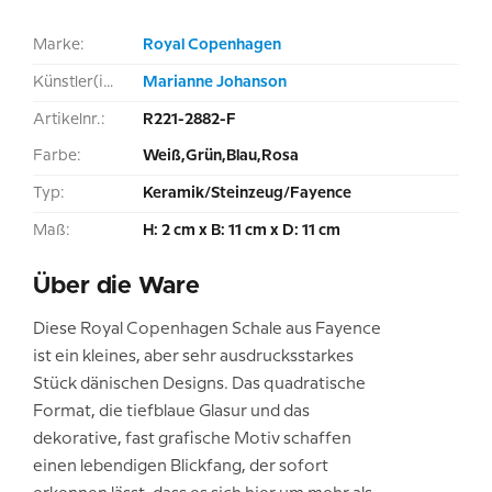
Marke:
Royal Copenhagen
Künstler(in):
Marianne Johanson
Artikelnr.:
R221-2882-F
Farbe:
Weiß,Grün,Blau,Rosa
Typ:
Keramik/Steinzeug/Fayence
Maß:
H: 2 cm x B: 11 cm x D: 11 cm
Über die Ware
Diese Royal Copenhagen Schale aus Fayence
ist ein kleines, aber sehr ausdrucksstarkes
Stück dänischen Designs. Das quadratische
Format, die tiefblaue Glasur und das
dekorative, fast grafische Motiv schaffen
einen lebendigen Blickfang, der sofort