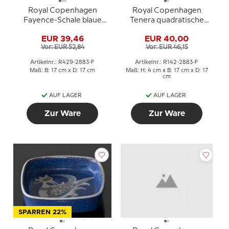
Royal Copenhagen
Royal Copenhagen
Fayence-Schale blaue
Tenera quadratische
Dekoration Marianne
Schale Marianne
EUR 39,46
EUR 40,00
Johanson
Johanson MJ
Vor: EUR 52,84
Vor: EUR 46,15
Artikelnr.: R429-2883-F
Artikelnr.: R142-2883-F
Maß: B: 17 cm x D: 17 cm
Maß: H: 4 cm x B: 17 cm x D: 17
cm
AUF LAGER
AUF LAGER
Zur Ware
Zur Ware
SPARREN 22%