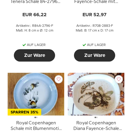
Tenera Schale 84-2796,
Fayence-Schale mit
Marianne Johanson
Vogelmotiv von Niels
Thorsson
EUR 66,22
EUR 52,97
Artikelnr.: R84A-2796-F
Artikelnr.: R708-2883-F
Maß: H: 8 cm x Ø: 12 cm
Maß: B: 17 cm x D: 17 cm
AUF LAGER
AUF LAGER
Zur Ware
Zur Ware
SPARREN 35%
Royal Copenhagen
Royal Copenhagen
Schale mit Blumenmotiv
Diana Fayence-Schale