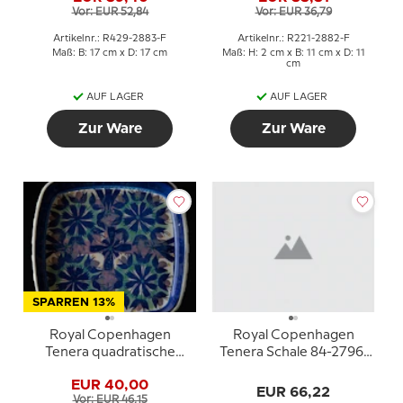
Vor: EUR 52,84
Vor: EUR 36,79
Artikelnr.: R429-2883-F
Artikelnr.: R221-2882-F
Maß: B: 17 cm x D: 17 cm
Maß: H: 2 cm x B: 11 cm x D: 11
cm
AUF LAGER
AUF LAGER
Zur Ware
Zur Ware
SPARREN 13%
Royal Copenhagen
Royal Copenhagen
Tenera quadratische
Tenera Schale 84-2796,
Schale Marianne
Marianne Johanson
EUR 40,00
Johanson MJ
EUR 66,22
Vor: EUR 46,15