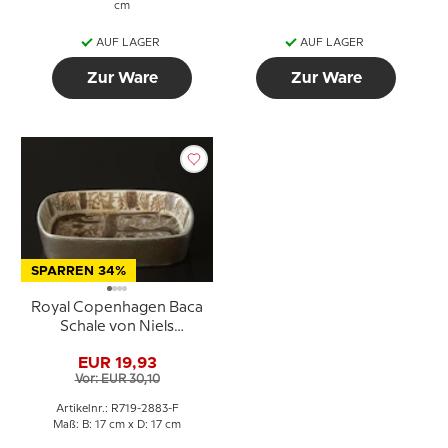
cm
AUF LAGER
AUF LAGER
Zur Ware
Zur Ware
SPARREN 34%
Royal Copenhagen Baca
Schale von Niels
Thorsson 719-2883
EUR 19,93
Vor: EUR 30,10
Artikelnr.: R719-2883-F
Maß: B: 17 cm x D: 17 cm