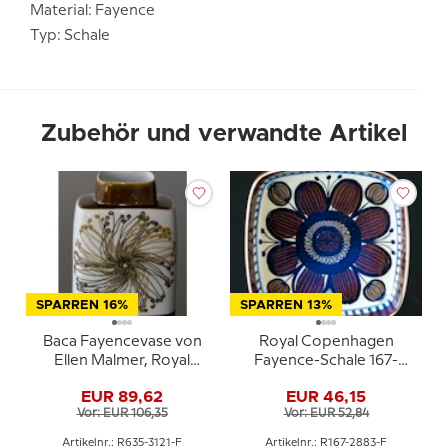
Material: Fayence
Typ: Schale
Zubehör und verwandte Artikel
SPARREN 16%
SPARREN 13%
Baca Fayencevase von
Royal Copenhagen
Ellen Malmer, Royal
Fayence-Schale 167-
Copenhagen Nr. 635-
2883 Elisabeth Selchau
EUR 89,62
EUR 46,15
3121
Vor: EUR 106,35
Vor: EUR 52,84
Artikelnr.: R635-3121-F
Artikelnr.: R167-2883-F