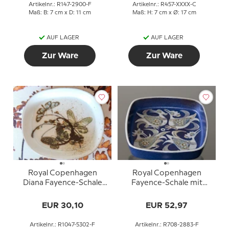
Artikelnr.: R147-2900-F
Artikelnr.: R457-XXXX-C
Maß: B: 7 cm x D: 11 cm
Maß: H: 7 cm x Ø: 17 cm
AUF LAGER
AUF LAGER
Zur Ware
Zur Ware
Royal Copenhagen
Royal Copenhagen
Diana Fayence-Schale
Fayence-Schale mit
mit Schmetterlingen
Vogelmotiv von Niels
Thorsson
EUR 30,10
EUR 52,97
Artikelnr.: R1047-5302-F
Artikelnr.: R708-2883-F