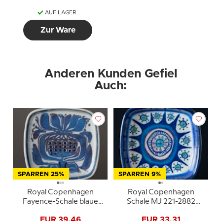
AUF LAGER
Zur Ware
Anderen Kunden Gefiel
Auch:
SPARREN 25%
SPARREN 9%
Royal Copenhagen
Royal Copenhagen
Fayence-Schale blaue
Schale MJ 221-2882
Dekoration Marianne
Marianne Johanson
EUR 39,46
EUR 33,31
Johanson