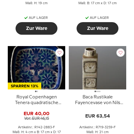
Maß: H: 19 cm
Maß: B: 17 cm x D: 17 cm
AUF LAGER
AUF LAGER
Zur Ware
Zur Ware
SPARREN 13%
Royal Copenhagen
Baca Rustikale
Tenera quadratische
Fayencevase von Nils
Schale Marianne
Thorssen, Royal
EUR 40,00
Johanson MJ
Copenhagen Nr. 719-
EUR 63,54
Vor: EUR 46,15
3259
Artikelnr.: R142-2883-F
Artikelnr.: R719-3259-F
Maß: H: 4 cm x B: 17 cm x D: 17
Maß: H: 21 cm