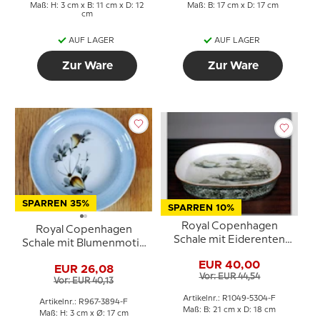
Maß: H: 3 cm x B: 11 cm x D: 12
Maß: B: 17 cm x D: 17 cm
cm
AUF LAGER
AUF LAGER
Zur Ware
Zur Ware
SPARREN 35%
SPARREN 10%
Royal Copenhagen
Royal Copenhagen
Schale mit Eiderenten
Schale mit Blumenmotiv
von Niels Thorsson
in blauer Glasur
EUR 40,00
EUR 26,08
Vor: EUR 44,54
Vor: EUR 40,13
Artikelnr.: R1049-5304-F
Artikelnr.: R967-3894-F
Maß: B: 21 cm x D: 18 cm
Maß: H: 3 cm x Ø: 17 cm