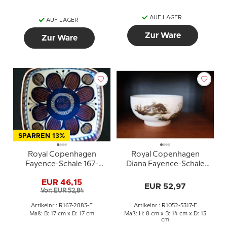
AUF LAGER
AUF LAGER
Zur Ware
Zur Ware
SPARREN 13%
Royal Copenhagen
Royal Copenhagen
Fayence-Schale 167-
Diana Fayence-Schale
2883 Elisabeth Selchau
mit Hase von Nils
EUR 46,15
Thorssen
EUR 52,97
Vor: EUR 52,84
Artikelnr.: R167-2883-F
Artikelnr.: R1052-5317-F
Maß: B: 17 cm x D: 17 cm
Maß: H: 8 cm x B: 14 cm x D: 13
cm