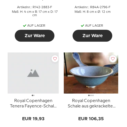
Artikelnr.: R142-2883-F
Artikelnr.: R84A-2796-F
Maß: H: 4 cm x B: 17 cm x D: 17
Maß: H: 8 cm x Ø: 12 cm
cm
AUF LAGER
AUF LAGER
Zur Ware
Zur Ware
Royal Copenhagen
Royal Copenhagen
Tenera Fayence-Schale
Schale aus gekrackelter
mit Henkel, Marianne
Fayence in Grün und
Johanson 147-2900
Grau
EUR 19,93
EUR 106,35