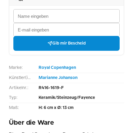
Gib mir Bescheid
Marke:
Royal Copenhagen
Künstler(in):
Marianne Johanson
Artikelnr.:
R416-1619-F
Typ:
Keramik/Steinzeug/Fayence
Maß:
H: 6 cm x Ø: 13 cm
Über die Ware