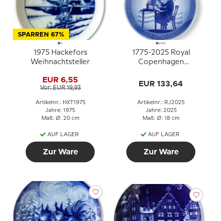
SPARREN 67%
1975 Hackefors
1775-2025 Royal
Weihnachtsteller
Copenhagen
Jubiläumsteller zum 250.
EUR 6,55
Geburtstag von Royal
EUR 133,64
Vor: EUR 19,93
Copenhagen.
Artikelnr.: HXT1975
Artikelnr.: RJ2025
Jahre: 1975
Jahre: 2025
Maß: Ø: 20 cm
Maß: Ø: 18 cm
AUF LAGER
AUF LAGER
Zur Ware
Zur Ware