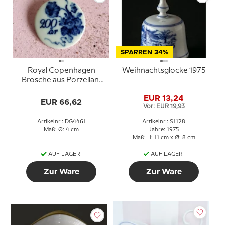
SPARREN 34%
Royal Copenhagen
Weihnachtsglocke 1975
Brosche aus Porzellan,
Blue Flower-Dekoration,
EUR 13,24
200 Jahre
EUR 66,62
Vor: EUR 19,93
Artikelnr.: DG4461
Artikelnr.: S1128
Maß: Ø: 4 cm
Jahre: 1975
Maß: H: 11 cm x Ø: 8 cm
AUF LAGER
AUF LAGER
Zur Ware
Zur Ware