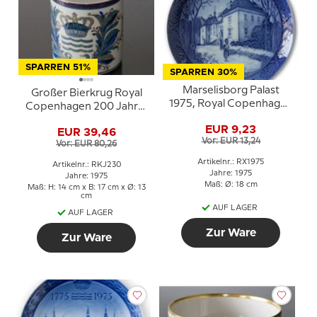
SPARREN 51%
SPARREN 30%
Marselisborg Palast
Großer Bierkrug Royal
1975, Royal Copenhagen
Copenhagen 200 Jahre,
Weihnachtsteller
1775-1975, Royal
EUR 9,23
EUR 39,46
Copenhagen
Vor: EUR 13,24
Vor: EUR 80,26
Artikelnr.: RX1975
Artikelnr.: RKJ230
Jahre: 1975
Jahre: 1975
Maß: Ø: 18 cm
Maß: H: 14 cm x B: 17 cm x Ø: 13
cm
AUF LAGER
AUF LAGER
Zur Ware
Zur Ware