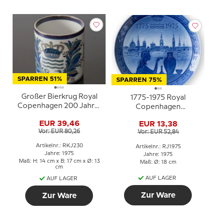
SPARREN 51%
SPARREN 75%
Großer Bierkrug Royal
1775-1975 Royal
Copenhagen 200 Jahre,
Copenhagen
1775-1975, Royal
Jubiläumsteller zum 200.
EUR 39,46
EUR 13,38
Copenhagen
Geburtstag von Royal
Vor: EUR 80,26
Vor: EUR 52,84
Copenhagen.
Artikelnr.: RKJ230
Artikelnr.: RJ1975
Jahre: 1975
Jahre: 1975
Maß: H: 14 cm x B: 17 cm x Ø: 13
Maß: Ø: 18 cm
cm
AUF LAGER
AUF LAGER
Zur Ware
Zur Ware