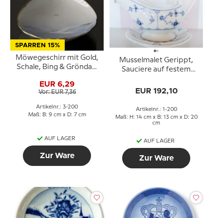
SPARREN 15%
Möwegeschirr mit Gold,
Musselmalet Gerippt,
Schale, Bing & Gröndahl
Sauciere auf festem
Nr. 200 oder 330
Ständer, Royal
EUR 6,29
Copenhagen Nr. 200
EUR 192,10
Vor: EUR 7,36
Artikelnr.: 3-200
Artikelnr.: 1-200
Maß: B: 9 cm x D: 7 cm
Maß: H: 14 cm x B: 13 cm x D: 20
cm
AUF LAGER
AUF LAGER
Zur Ware
Zur Ware