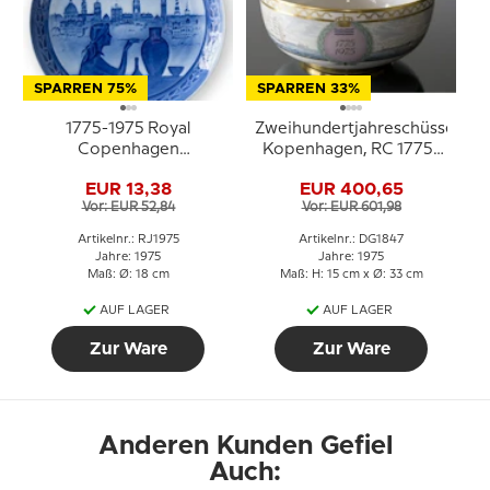
SPARREN 75%
SPARREN 33%
1775-1975 Royal
Zweihundertjahreschüssel
Copenhagen
Kopenhagen, RC 1775-
Jubiläumsteller zum 200.
1975, Royal Copenhagen
EUR 13,38
EUR 400,65
Geburtstag von Royal
Vor: EUR 52,84
Vor: EUR 601,98
Copenhagen.
Artikelnr.: RJ1975
Artikelnr.: DG1847
Jahre: 1975
Jahre: 1975
Maß: Ø: 18 cm
Maß: H: 15 cm x Ø: 33 cm
AUF LAGER
AUF LAGER
Zur Ware
Zur Ware
Anderen Kunden Gefiel
Auch: