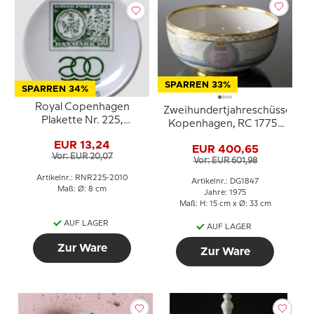
SPARREN 33%
SPARREN 34%
Royal Copenhagen
Zweihundertjahreschüssel
Plakette Nr. 225,
Kopenhagen, RC 1775-
Briefmarkenteller 1775-
1975, Royal Copenhagen
EUR 13,24
1975
EUR 400,65
Vor: EUR 20,07
Vor: EUR 601,98
Artikelnr.: RNR225-2010
Artikelnr.: DG1847
Maß: Ø: 8 cm
Jahre: 1975
Maß: H: 15 cm x Ø: 33 cm
AUF LAGER
AUF LAGER
Zur Ware
Zur Ware