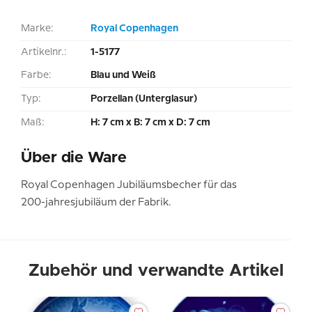
Marke:
Royal Copenhagen
Artikelnr.:
1-5177
Farbe:
Blau und Weiß
Typ:
Porzellan (Unterglasur)
Maß:
H: 7 cm x B: 7 cm x D: 7 cm
Über die Ware
Royal Copenhagen Jubiläumsbecher für das
200-jahresjubiläum der Fabrik.
Zubehör und verwandte Artikel