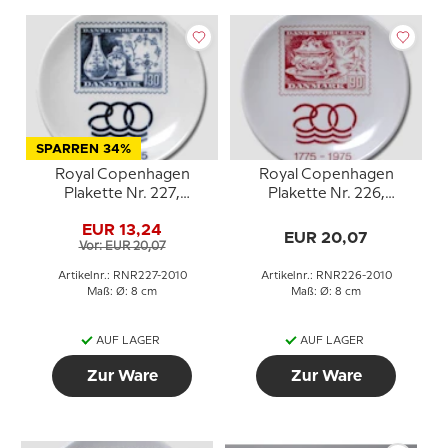
SPARREN 34%
Royal Copenhagen
Royal Copenhagen
Plakette Nr. 227,
Plakette Nr. 226,
Briefmarkenteller 1775-
Briefmarkenteller 1775-
EUR 13,24
1975
1975
EUR 20,07
Vor: EUR 20,07
Artikelnr.: RNR227-2010
Artikelnr.: RNR226-2010
Maß: Ø: 8 cm
Maß: Ø: 8 cm
AUF LAGER
AUF LAGER
Zur Ware
Zur Ware