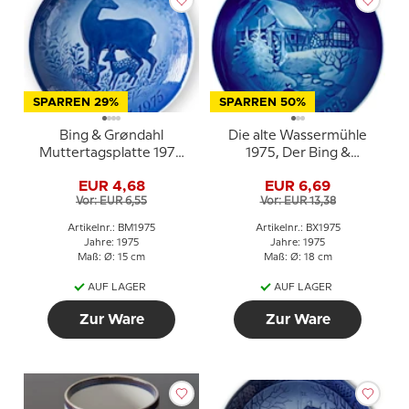
SPARREN 29%
SPARREN 50%
Bing & Grøndahl
Die alte Wassermühle
Muttertagsplatte 1975
1975, Der Bing &
Hirsch mit Kitz
Gröndahl
EUR 4,68
EUR 6,69
Weihnachtsteller
Vor: EUR 6,55
Vor: EUR 13,38
Artikelnr.: BM1975
Artikelnr.: BX1975
Jahre: 1975
Jahre: 1975
Maß: Ø: 15 cm
Maß: Ø: 18 cm
AUF LAGER
AUF LAGER
Zur Ware
Zur Ware