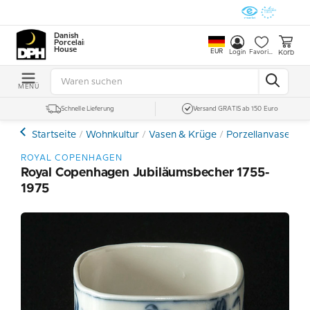
Danish
Porcelain
House
EUR
Korb
Login
Favoriten
MENÜ
Schnelle Lieferung
Versand GRATIS ab 150 Euro
Startseite
Wohnkultur
Vasen & Krüge
Porzellanvasen un
ROYAL COPENHAGEN
Royal Copenhagen Jubiläumsbecher 1755-
1975