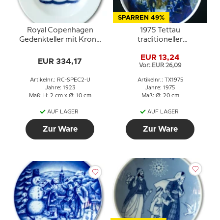
SPARREN 49%
Royal Copenhagen
1975 Tettau
Gedenkteller mit Krone
traditioneller
und drei Wellen Nr. 200
Weihnachtsteller
EUR 13,24
EUR 334,17
Vor: EUR 26,09
Artikelnr.: RC-SPEC2-U
Artikelnr.: TX1975
Jahre: 1923
Jahre: 1975
Maß: H: 2 cm x Ø: 10 cm
Maß: Ø: 20 cm
AUF LAGER
AUF LAGER
Zur Ware
Zur Ware