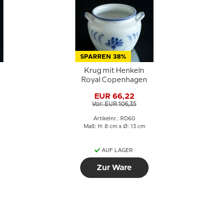
SPARREN 38%
Krug mit Henkeln
Royal Copenhagen
EUR 66,22
Vor: EUR 106,35
Artikelnr.: RD60
Maß: H: 8 cm x Ø: 13 cm
AUF LAGER
Zur Ware