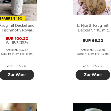
SPARREN 19%
Krug mit Deckel und
L. Hjorth Krug mit
Fischmotiv Royal
Deckel Nr. 10, mit
openhagen Nr. 3287
Vogel
EUR 100,20
EUR 66,22
Vor: EUR 123,74
Artikelnr.: R3287
Artikelnr.: DG3520
Maß: H: 14 cm x Ø: 8 cm
Maß: H: 6 cm x Ø: 13 cm
AUF LAGER
AUF LAGER
Zur Ware
Zur Ware