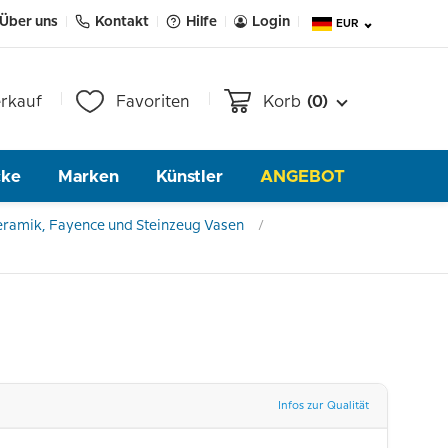
Über uns
Kontakt
Hilfe
Login
EUR
rkauf
Favoriten
Korb
(0)
cke
Marken
Künstler
ANGEBOT
eramik, Fayence und Steinzeug Vasen
Infos zur Qualität