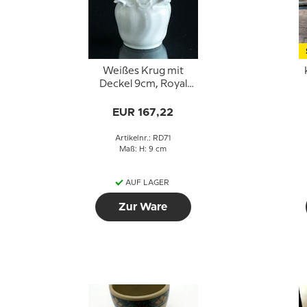
Weißes Krug mit
Deckel 9cm, Royal
Copenhagen (1870-
C
1893)
EUR 167,22
Artikelnr.: RD71
Maß: H: 9 cm
AUF LAGER
Zur Ware