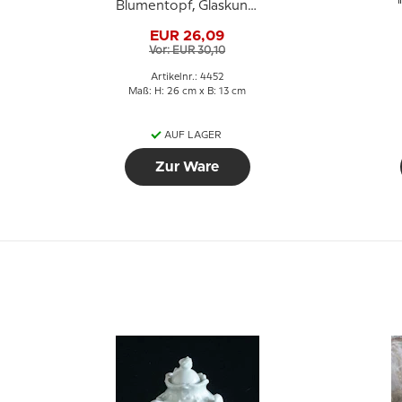
Blumentopf, Glaskunst
Blumentopf, blau mit
EUR 26,09
Blumen,
Vor: EUR 30,10
Mundgeblasenem
Glas,
Artikelnr.: 4452
Maß: H: 26 cm x B: 13 cm
AUF LAGER
Zur Ware