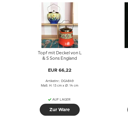
Topf mit Deckel von L
& S Sons England
EUR 66,22
Artikelnr.: DG4849
Maß: H: 13 cm x Ø: 14 cm
AUF LAGER
Zur Ware