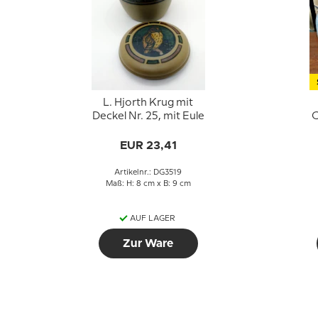
L. Hjorth Krug mit
Deckel Nr. 25, mit Eule
C
EUR 23,41
Artikelnr.: DG3519
Maß: H: 8 cm x B: 9 cm
AUF LAGER
Zur Ware