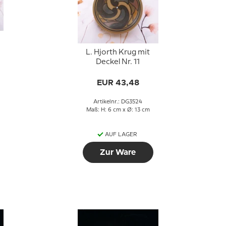
L. Hjorth Krug mit
Deckel Nr. 11
EUR 43,48
Artikelnr.: DG3524
Maß: H: 6 cm x Ø: 13 cm
AUF LAGER
Zur Ware