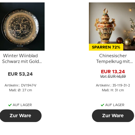
SPARREN 72%
Winter Wiinblad
Chinesischer
Schwarz mit Gold
Tempelkrug mit
Nymølle,
goldenen Ohren
EUR 13,24
Durchmesser 27 cm
EUR 53,24
Vor: EUR 46,69
Artikelnr.: DV1947-V
Artikelnr.: 35-119-31-2
Maß: Ø: 27 cm
Maß: H: 31 cm
AUF LAGER
AUF LAGER
Zur Ware
Zur Ware