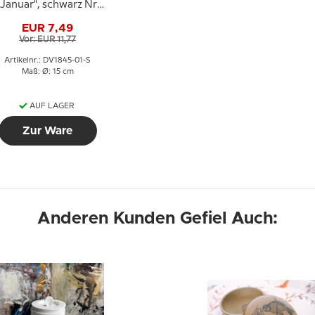
"Januar", schwarz Nr.
3013-1
EUR 7,49
Vor: EUR 11,77
Artikelnr.: DV1845-01-S
Maß: Ø: 15 cm
AUF LAGER
Zur Ware
Anderen Kunden Gefiel Auch: