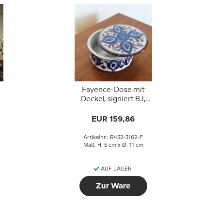
Fayence-Dose mit
Deckel, signiert BJ,
Royal Copenhagen Nr.
432-3162
EUR 159,86
Artikelnr.: R432-3162-F
Maß: H: 5 cm x Ø: 11 cm
AUF LAGER
Zur Ware