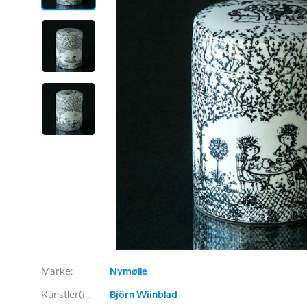
Marke:
Nymølle
Künstler(in):
Björn Wiinblad