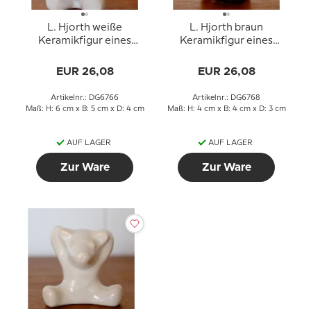
L. Hjorth weiße
L. Hjorth braun
Keramikfigur eines
Keramikfigur eines
Musikbären mit Gitarre
Sitzend Musikbären
EUR 26,08
EUR 26,08
Artikelnr.: DG6766
Artikelnr.: DG6768
Maß: H: 6 cm x B: 5 cm x D: 4 cm
Maß: H: 4 cm x B: 4 cm x D: 3 cm
AUF LAGER
AUF LAGER
Zur Ware
Zur Ware