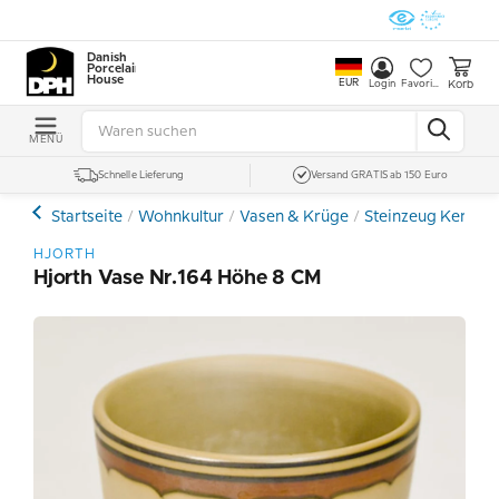
Danish
Porcelain
House
EUR
Korb
Login
Favoriten
MENÜ
Schnelle Lieferung
Versand GRATIS ab 150 Euro
Startseite
Wohnkultur
Vasen & Krüge
Steinzeug Kerami
HJORTH
Hjorth Vase Nr.164 Höhe 8 CM