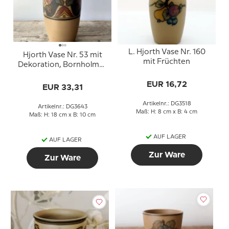
L. Hjorth Vase Nr. 160
Hjorth Vase Nr. 53 mit
mit Früchten
Dekoration, Bornholmer
Keramik
EUR 16,72
EUR 33,31
Artikelnr.: DG3518
Artikelnr.: DG3643
Maß: H: 8 cm x B: 4 cm
Maß: H: 18 cm x B: 10 cm
AUF LAGER
AUF LAGER
Zur Ware
Zur Ware