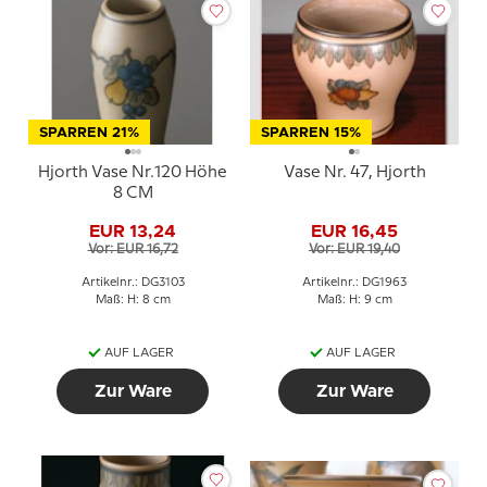
SPARREN 21%
SPARREN 15%
Hjorth Vase Nr.120 Höhe
Vase Nr. 47, Hjorth
8 CM
EUR 13,24
EUR 16,45
Vor: EUR 16,72
Vor: EUR 19,40
Artikelnr.: DG3103
Artikelnr.: DG1963
Maß: H: 8 cm
Maß: H: 9 cm
AUF LAGER
AUF LAGER
Zur Ware
Zur Ware