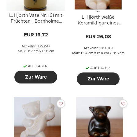
L. Hjorth Vase Nr. 161 mit
L. Hjorth weiße
Früchten , Bornholmer
Keramikfigur eines
Keramik
Sitzend Musikbären
EUR 16,72
EUR 26,08
Artikelnr.: DG3517
Artikelnr.: DG6767
Maß: H: 7 cm x B: 8 cm
Maß: H: 4 cm x B: 4 cm x D: 3 cm
AUF LAGER
AUF LAGER
Zur Ware
Zur Ware