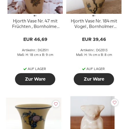
Hjorth Vase Nr. 47 mit
Hjorth Vase Nr. 184 mit
Früchten , Bornholmer
Vogel , Bornholmer
Keramik
Keramik
EUR 46,69
EUR 39,46
Artikelnr.: DG3511
Artikelnr.: DG3513
Maß: H: 18 cm x B: 9 cm
Maß: H: 14 cm x B: 8 cm
AUF LAGER
AUF LAGER
Zur Ware
Zur Ware