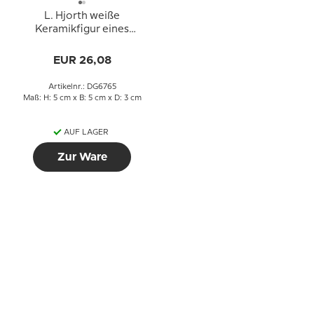
L. Hjorth weiße
Keramikfigur eines
Musikbären mit
erhobenen Pfoten
EUR 26,08
Artikelnr.: DG6765
Maß: H: 5 cm x B: 5 cm x D: 3 cm
AUF LAGER
Zur Ware