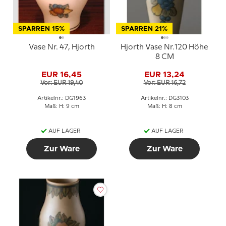
SPARREN 15%
SPARREN 21%
Vase Nr. 47, Hjorth
Hjorth Vase Nr.120 Höhe
8 CM
EUR 16,45
EUR 13,24
Vor: EUR 19,40
Vor: EUR 16,72
Artikelnr.: DG1963
Artikelnr.: DG3103
Maß: H: 9 cm
Maß: H: 8 cm
AUF LAGER
AUF LAGER
Zur Ware
Zur Ware