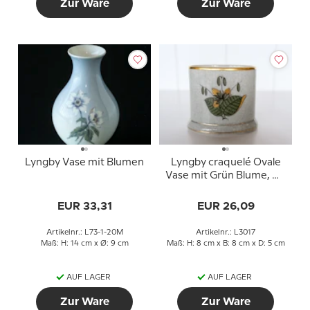
Zur Ware
Zur Ware
Lyngby Vase mit Blumen
Lyngby craquelé Ovale
Vase mit Grün Blume, Nr.
3017
EUR 33,31
EUR 26,09
Artikelnr.: L73-1-20M
Artikelnr.: L3017
Maß: H: 14 cm x Ø: 9 cm
Maß: H: 8 cm x B: 8 cm x D: 5 cm
AUF LAGER
AUF LAGER
Zur Ware
Zur Ware