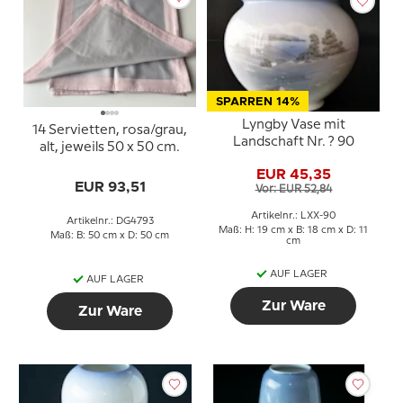
SPARREN 14%
Lyngby Vase mit
14 Servietten, rosa/grau,
Landschaft Nr. ? 90
alt, jeweils 50 x 50 cm.
EUR 45,35
EUR 93,51
Vor: EUR 52,84
Artikelnr.: LXX-90
Artikelnr.: DG4793
Maß: H: 19 cm x B: 18 cm x D: 11
Maß: B: 50 cm x D: 50 cm
cm
AUF LAGER
AUF LAGER
Zur Ware
Zur Ware