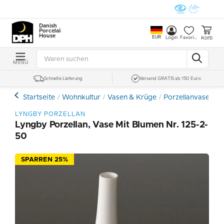
Danish
Porcelain
House
EUR
Korb
Login
Favoriten
MENÜ
Schnelle Lieferung
Versand GRATIS ab 150 Euro
Startseite
Wohnkultur
Vasen & Krüge
Porzellanvasen un
LYNGBY PORZELLAN
Lyngby Porzellan, Vase Mit Blumen Nr. 125-2-
50
SPARREN 25%