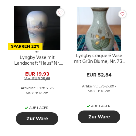
SPARREN 22%
Lyngby craquelé Vase
Lyngby Vase mit
mit Grün Blume, Nr. 73-
Landschaft "Haus" Nr.
2-3017
128-2-76
EUR 19,93
EUR 52,84
Vor: EUR 25,68
Artikelnr.: L73-2-3017
Artikelnr.: L128-2-76
Maß: H: 16 cm
Maß: H: 18 cm
AUF LAGER
AUF LAGER
Zur Ware
Zur Ware