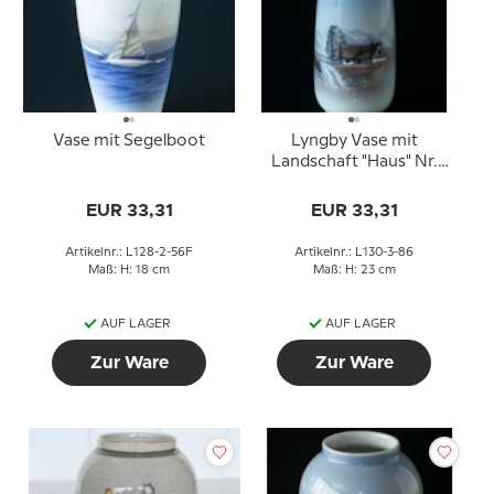
Vase mit Segelboot
Lyngby Vase mit
Landschaft "Haus" Nr.
130-3-86
EUR 33,31
EUR 33,31
Artikelnr.: L128-2-56F
Artikelnr.: L130-3-86
Maß: H: 18 cm
Maß: H: 23 cm
AUF LAGER
AUF LAGER
Zur Ware
Zur Ware