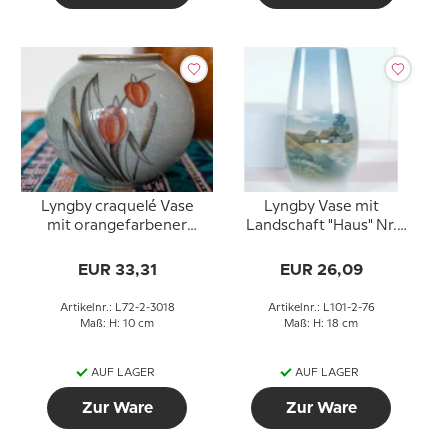
Lyngby craquelé Vase
Lyngby Vase mit
mit orangefarbener
Landschaft "Haus" Nr.
Blume, Nr. 72-2-3018
101-2-76
EUR 33,31
EUR 26,09
Artikelnr.: L72-2-3018
Artikelnr.: L101-2-76
Maß: H: 10 cm
Maß: H: 18 cm
AUF LAGER
AUF LAGER
Zur Ware
Zur Ware