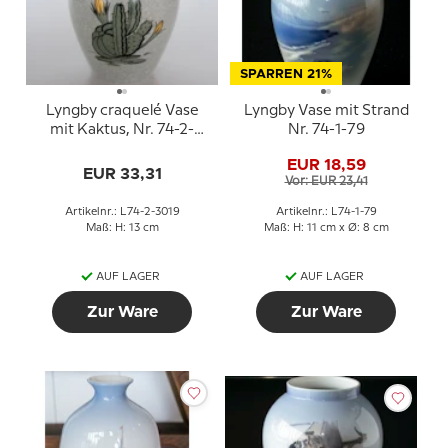
SPARREN 21%
Lyngby craquelé Vase
Lyngby Vase mit Strand
mit Kaktus, Nr. 74-2-
Nr. 74-1-79
3019
EUR 18,59
EUR 33,31
Vor: EUR 23,41
Artikelnr.: L74-2-3019
Artikelnr.: L74-1-79
Maß: H: 13 cm
Maß: H: 11 cm x Ø: 8 cm
AUF LAGER
AUF LAGER
Zur Ware
Zur Ware