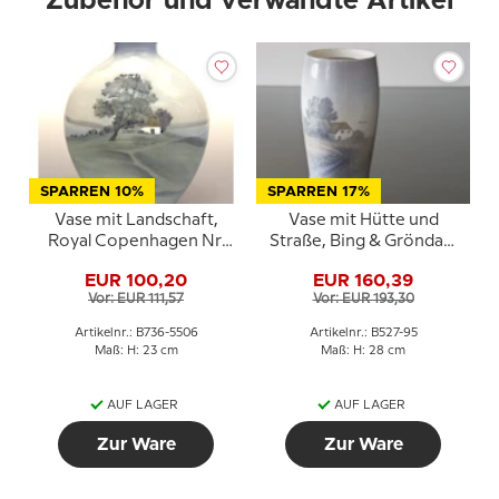
Zubehör und verwandte Artikel
SPARREN 10%
SPARREN 17%
Vase mit Landschaft,
Vase mit Hütte und
Royal Copenhagen Nr.
Straße, Bing & Gröndahl
736-5506
Nr. 527-95
EUR 100,20
EUR 160,39
Vor: EUR 111,57
Vor: EUR 193,30
Artikelnr.: B736-5506
Artikelnr.: B527-95
Maß: H: 23 cm
Maß: H: 28 cm
AUF LAGER
AUF LAGER
Zur Ware
Zur Ware