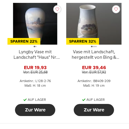
SPARREN 22%
SPARREN 32%
Lyngby Vase mit
Vase mit Landschaft,
Landschaft "Haus" Nr.
hergestellt von Bing &
128-2-76
Gröndahl Nr. 8409-209
EUR 19,93
EUR 39,46
Vor: EUR 25,68
Vor: EUR 57,92
Artikelnr.: L128-2-76
Artikelnr.: B8409-209
Maß: H: 18 cm
Maß: H: 19 cm
AUF LAGER
AUF LAGER
Zur Ware
Zur Ware