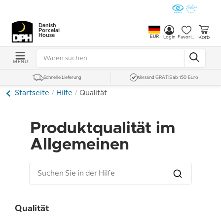
Danish
Porcelain
House
EUR
Korb
Login
Favoriten
MENÜ
Schnelle Lieferung
Versand GRATIS ab 150 Euro
Startseite
Hilfe
Qualität
Produktqualität im
Allgemeinen
Qualität