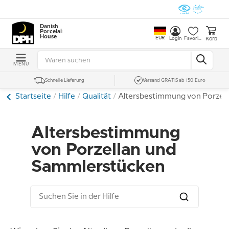
Danish
Porcelain
House
EUR
Korb
Login
Favoriten
MENÜ
Schnelle Lieferung
Versand GRATIS ab 150 Euro
Startseite
Hilfe
Qualität
Altersbestimmung von Porzel
Altersbestimmung
von Porzellan und
Sammlerstücken