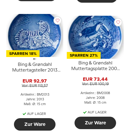
SPARREN 18%
SPARREN 27%
Bing & Grøndahl
Bing & Grøndahl
Muttertagsplatte 2008
Muttertagsteller 2013
Tukan mit Jungen
Zebra mit Fohlen
EUR 73,44
EUR 92,97
Vor: EUR 100,19
Vor: EUR 113,57
Artikelnr.: BM2008
Artikelnr.: BM2013
Jahre: 2008
Jahre: 2013
Maß: Ø: 15 cm
Maß: Ø: 15 cm
AUF LAGER
AUF LAGER
Zur Ware
Zur Ware