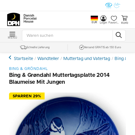
Danish
Porcelain
House
EUR
Korb
Login
Favoriten
MENÜ
Schnelle Lieferung
Versand GRATIS ab 150 Euro
Startseite
Wandteller
Muttertag und Vatertag
Bing & Gr
BING & GRÖNDAHL
Bing & Grøndahl Muttertagsplatte 2014
Blaumeise Mit Jungen
SPARREN 29%