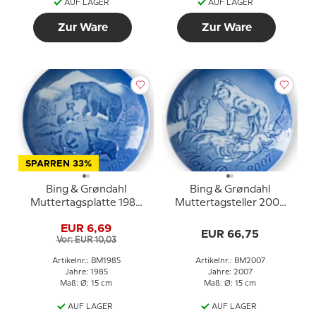
AUF LAGER
AUF LAGER
Zur Ware
Zur Ware
SPARREN 33%
Bing & Grøndahl
Bing & Grøndahl
Muttertagsplatte 1985
Muttertagsteller 2007
Bär mit Jungen
Polarfuchs mit Jungen
EUR 6,69
EUR 66,75
Vor: EUR 10,03
Artikelnr.: BM1985
Artikelnr.: BM2007
Jahre: 1985
Jahre: 2007
Maß: Ø: 15 cm
Maß: Ø: 15 cm
AUF LAGER
AUF LAGER