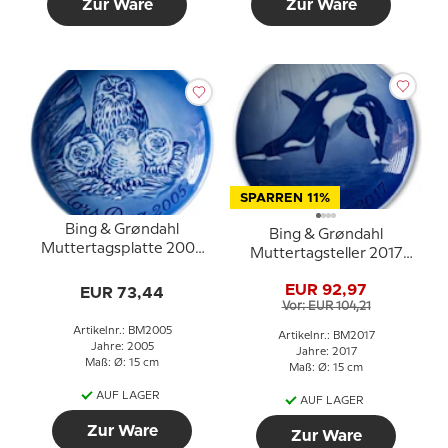
Zur Ware
Zur Ware
SPARREN 11%
Bing & Grøndahl
Bing & Grøndahl
Muttertagsplatte 2005
Muttertagsteller 2017
Uhu mit Jungen
Schwertwal mit Jungem
EUR 92,97
EUR 73,44
Vor: EUR 104,21
Artikelnr.: BM2005
Artikelnr.: BM2017
Jahre: 2005
Jahre: 2017
Maß: Ø: 15 cm
Maß: Ø: 15 cm
AUF LAGER
AUF LAGER
Zur Ware
Zur Ware