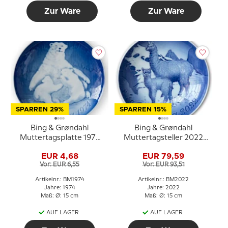
Zur Ware
Zur Ware
SPARREN 29%
SPARREN 15%
Bing & Grøndahl
Bing & Grøndahl
Muttertagsplatte 1974
Muttertagsteller 2022
Eisbär mit Jungen
Alpaka mit Baby
EUR 4,68
EUR 79,59
Vor: EUR 6,55
Vor: EUR 93,51
Artikelnr.: BM1974
Artikelnr.: BM2022
Jahre: 1974
Jahre: 2022
Maß: Ø: 15 cm
Maß: Ø: 15 cm
AUF LAGER
AUF LAGER