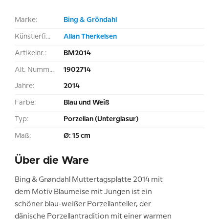
Marke:
Bing & Gröndahl
Künstler(in):
Allan Therkelsen
Artikelnr.:
BM2014
Alt. Nummer:
1902714
Jahre:
2014
Farbe:
Blau und Weiß
Typ:
Porzellan (Unterglasur)
Maß:
Ø: 15 cm
Über die Ware
Bing & Grøndahl Muttertagsplatte 2014 mit
dem Motiv Blaumeise mit Jungen ist ein
schöner blau-weißer Porzellanteller, der
dänische Porzellantradition mit einer warmen