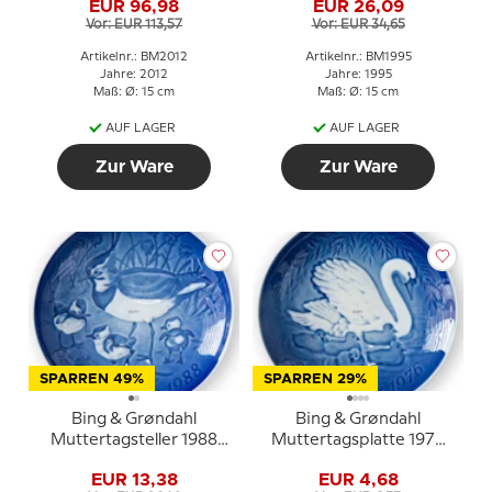
EUR 96,98
EUR 26,09
Vor: EUR 113,57
Vor: EUR 34,65
Artikelnr.: BM2012
Artikelnr.: BM1995
Jahre: 2012
Jahre: 1995
Maß: Ø: 15 cm
Maß: Ø: 15 cm
AUF LAGER
AUF LAGER
Zur Ware
Zur Ware
SPARREN 49%
SPARREN 29%
Bing & Grøndahl
Bing & Grøndahl
Muttertagsteller 1988
Muttertagsplatte 1976
Kiebitz mit Jungen
Schwan mit Jungen
EUR 13,38
EUR 4,68