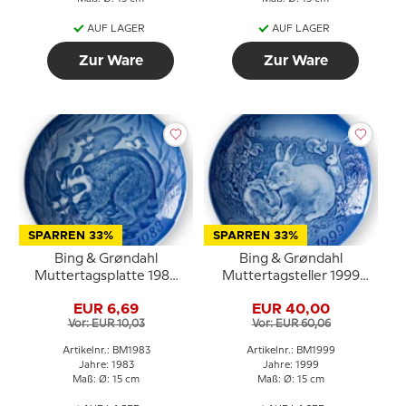
AUF LAGER
AUF LAGER
Zur Ware
Zur Ware
SPARREN 33%
SPARREN 33%
Bing & Grøndahl
Bing & Grøndahl
Muttertagsplatte 1983
Muttertagsteller 1999
Waschbär mit Jungen
Kaninchen mit Jungen
EUR 6,69
EUR 40,00
Vor: EUR 10,03
Vor: EUR 60,06
Artikelnr.: BM1983
Artikelnr.: BM1999
Jahre: 1983
Jahre: 1999
Maß: Ø: 15 cm
Maß: Ø: 15 cm