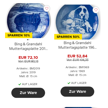
SPARREN 10%
SPARREN 50%
Bing & Grøndahl
Bing & Grøndahl
Muttertagsplatte 1969
Muttertagsplatte 2019
Cockerspaniel mit
Flusspferd mit Jungem
EUR 52,84
Welpen
EUR 72,10
Vor: EUR 106,35
Vor: EUR 80,13
Artikelnr.: BM1969
Artikelnr.: BM2019
Jahre: 1969
Jahre: 2019
Maß: Ø: 15 cm
Maß: Ø: 15 cm
AUF LAGER
AUF LAGER
Zur Ware
Zur Ware