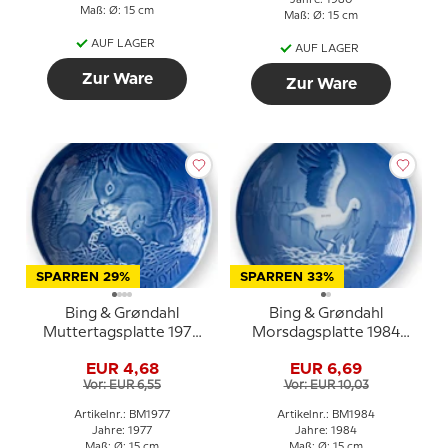
Jahre: 1980
Maß: Ø: 15 cm
Maß: Ø: 15 cm
AUF LAGER
AUF LAGER
Zur Ware
Zur Ware
SPARREN 29%
SPARREN 33%
Bing & Grøndahl
Bing & Grøndahl
Muttertagsplatte 1977
Morsdagsplatte 1984
Eichhörnchen mit
Storch mit Jungen
EUR 4,68
EUR 6,69
Jungen
Vor: EUR 6,55
Vor: EUR 10,03
Artikelnr.: BM1977
Artikelnr.: BM1984
Jahre: 1977
Jahre: 1984
Maß: Ø: 15 cm
Maß: Ø: 15 cm