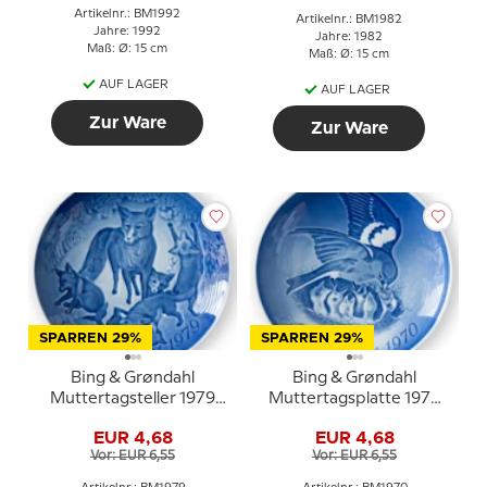
Artikelnr.: BM1992
Artikelnr.: BM1982
Jahre: 1992
Jahre: 1982
Maß: Ø: 15 cm
Maß: Ø: 15 cm
AUF LAGER
AUF LAGER
Zur Ware
Zur Ware
SPARREN 29%
SPARREN 29%
Bing & Grøndahl
Bing & Grøndahl
Muttertagsteller 1979
Muttertagsplatte 1970
Fuchs mit Jungen
Spatz mit Jungen
EUR 4,68
EUR 4,68
Vor: EUR 6,55
Vor: EUR 6,55