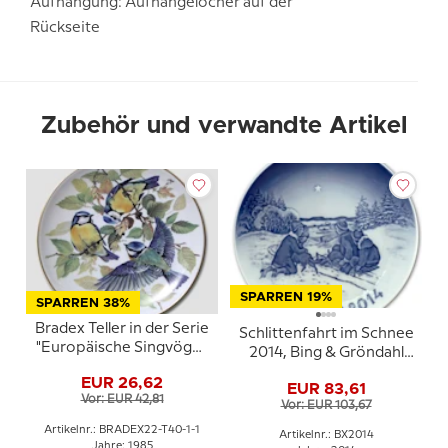
Aufhängung: Aufhängelöcher auf der
Rückseite
Zubehör und verwandte Artikel
SPARREN 19%
SPARREN 38%
Bradex Teller in der Serie
Schlittenfahrt im Schnee
"Europäische Singvögel"
2014, Bing & Gröndahl
"Blaumeise"
Weihnachtsteller
EUR 26,62
EUR 83,61
Vor: EUR 42,81
Vor: EUR 103,67
Artikelnr.: BRADEX22-T40-1-1
Artikelnr.: BX2014
Jahre: 1985