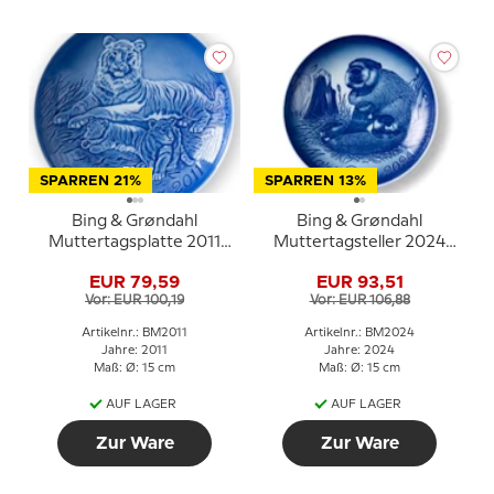
SPARREN 21%
SPARREN 13%
Bing & Grøndahl
Bing & Grøndahl
Muttertagsplatte 2011
Muttertagsteller 2024
Tiger mit Jungen
Biber mit Jungen
EUR 79,59
EUR 93,51
Vor: EUR 100,19
Vor: EUR 106,88
Artikelnr.: BM2011
Artikelnr.: BM2024
Jahre: 2011
Jahre: 2024
Maß: Ø: 15 cm
Maß: Ø: 15 cm
AUF LAGER
AUF LAGER
Zur Ware
Zur Ware