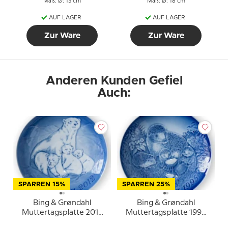
Maß: Ø: 13 cm
Maß: Ø: 18 cm
AUF LAGER
AUF LAGER
Zur Ware
Zur Ware
Anderen Kunden Gefiel
Auch:
SPARREN 15%
SPARREN 25%
Bing & Grøndahl
Bing & Grøndahl
Muttertagsplatte 2012
Muttertagsplatte 1995
Eisbär mit Jungen
Igel mit Jungen