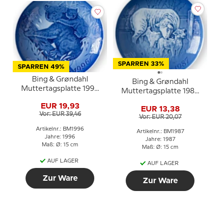
SPARREN 33%
SPARREN 49%
Bing & Grøndahl
Bing & Grøndahl
Muttertagsplatte 1996
Muttertagsplatte 1987
Koala mit Jungen
Schaf mit Lamm
EUR 19,93
EUR 13,38
Vor: EUR 39,46
Vor: EUR 20,07
Artikelnr.: BM1996
Artikelnr.: BM1987
Jahre: 1996
Jahre: 1987
Maß: Ø: 15 cm
Maß: Ø: 15 cm
AUF LAGER
AUF LAGER
Zur Ware
Zur Ware