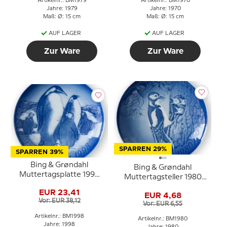
Artikelnr.: BM1979
Artikelnr.: BM1970
Jahre: 1979
Jahre: 1970
Maß: Ø: 15 cm
Maß: Ø: 15 cm
AUF LAGER
AUF LAGER
Zur Ware
Zur Ware
SPARREN 29%
SPARREN 39%
Bing & Grøndahl
Bing & Grøndahl
Muttertagsplatte 1998
Muttertagsteller 1980
Pinguin mit Jungen
Buntspecht mit Jungen
EUR 23,41
EUR 4,68
Vor: EUR 38,12
Vor: EUR 6,55
Artikelnr.: BM1998
Artikelnr.: BM1980
Jahre: 1998