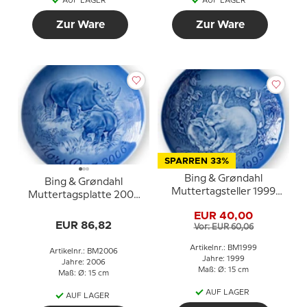
AUF LAGER
AUF LAGER
Zur Ware
Zur Ware
SPARREN 33%
Bing & Grøndahl
Bing & Grøndahl
Muttertagsteller 1999
Muttertagsplatte 2006
Kaninchen mit Jungen
Spitzmaulnashorn mit
EUR 40,00
Jungem
EUR 86,82
Vor: EUR 60,06
Artikelnr.: BM1999
Artikelnr.: BM2006
Jahre: 1999
Jahre: 2006
Maß: Ø: 15 cm
Maß: Ø: 15 cm
AUF LAGER
AUF LAGER