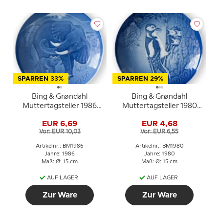
SPARREN 33%
SPARREN 29%
Bing & Grøndahl
Bing & Grøndahl
Muttertagsteller 1986
Muttertagsteller 1980
Elefant mit Jungtier
Buntspecht mit Jungen
EUR 6,69
EUR 4,68
Vor: EUR 10,03
Vor: EUR 6,55
Artikelnr.: BM1986
Artikelnr.: BM1980
Jahre: 1986
Jahre: 1980
Maß: Ø: 15 cm
Maß: Ø: 15 cm
AUF LAGER
AUF LAGER
Zur Ware
Zur Ware