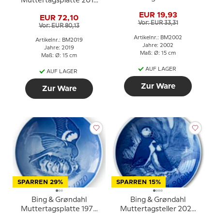
Muttertagsplatte 2019
Känguru mit Jungem
Flusspferd mit Jungem
EUR 19,93
EUR 72,10
Vor: EUR 33,31
Vor: EUR 80,13
Artikelnr.: BM2002
Artikelnr.: BM2019
Jahre: 2002
Jahre: 2019
Maß: Ø: 15 cm
Maß: Ø: 15 cm
AUF LAGER
AUF LAGER
Zur Ware
Zur Ware
SPARREN 29%
SPARREN 15%
Bing & Grøndahl
Bing & Grøndahl
Muttertagsplatte 1970
Muttertagsteller 2020