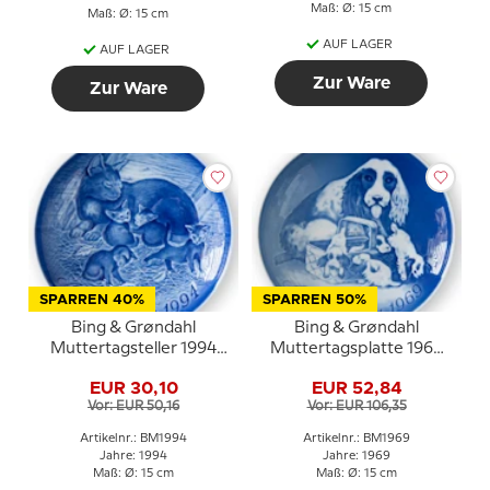
Maß: Ø: 15 cm
Maß: Ø: 15 cm
AUF LAGER
AUF LAGER
Zur Ware
Zur Ware
SPARREN 40%
SPARREN 50%
Bing & Grøndahl
Bing & Grøndahl
Muttertagsteller 1994
Muttertagsplatte 1969
Katze mit Kätzchen
Cockerspaniel mit
EUR 30,10
EUR 52,84
Welpen
Vor: EUR 50,16
Vor: EUR 106,35
Artikelnr.: BM1994
Artikelnr.: BM1969
Jahre: 1994
Jahre: 1969
Maß: Ø: 15 cm
Maß: Ø: 15 cm