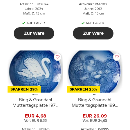
Artikelnr.: BM2024
Artikelnr.: BM2012
Jahre: 2024
Jahre: 2012
Maß: Ø: 15 cm
Maß: Ø: 15 cm
AUF LAGER
AUF LAGER
Zur Ware
Zur Ware
SPARREN 29%
SPARREN 25%
Bing & Grøndahl
Bing & Grøndahl
Muttertagsplatte 1976
Muttertagsplatte 1995
Schwan mit Jungen
Igel mit Jungen
EUR 4,68
EUR 26,09
Vor: EUR 6,55
Vor: EUR 34,65
Artikelnr.: BM1976
Artikelnr.: BM1995