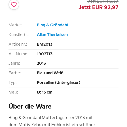
Vor:
EUR
113,57
Jetzt
EUR
92,97
Marke:
Bing & Gröndahl
Künstler(in):
Allan Therkelsen
Artikelnr.:
BM2013
Alt. Nummer:
1902713
Jahre:
2013
Farbe:
Blau und Weiß
Typ:
Porzellan (Unterglasur)
Maß:
Ø: 15 cm
Über die Ware
Bing & Grøndahl Muttertagsteller 2013 mit
dem Motiv Zebra mit Fohlen ist ein schöner