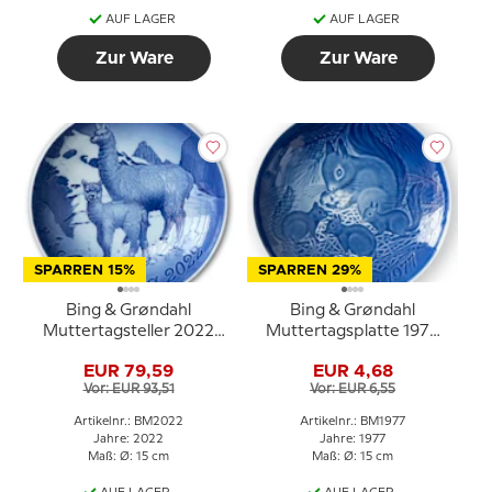
AUF LAGER
AUF LAGER
Zur Ware
Zur Ware
SPARREN 15%
SPARREN 29%
Bing & Grøndahl
Bing & Grøndahl
Muttertagsteller 2022
Muttertagsplatte 1977
Alpaka mit Baby
Eichhörnchen mit
EUR 79,59
EUR 4,68
Jungen
Vor: EUR 93,51
Vor: EUR 6,55
Artikelnr.: BM2022
Artikelnr.: BM1977
Jahre: 2022
Jahre: 1977
Maß: Ø: 15 cm
Maß: Ø: 15 cm