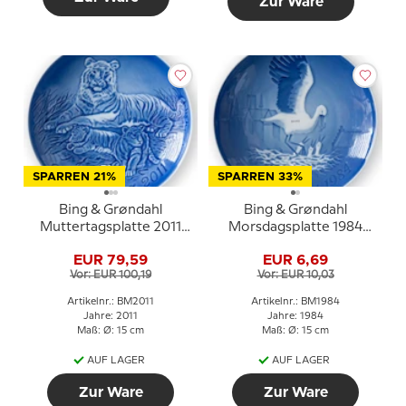
Zur Ware
SPARREN 21%
SPARREN 33%
Bing & Grøndahl
Bing & Grøndahl
Muttertagsplatte 2011
Morsdagsplatte 1984
Tiger mit Jungen
Storch mit Jungen
EUR 79,59
EUR 6,69
Vor: EUR 100,19
Vor: EUR 10,03
Artikelnr.: BM2011
Artikelnr.: BM1984
Jahre: 2011
Jahre: 1984
Maß: Ø: 15 cm
Maß: Ø: 15 cm
AUF LAGER
AUF LAGER
Zur Ware
Zur Ware