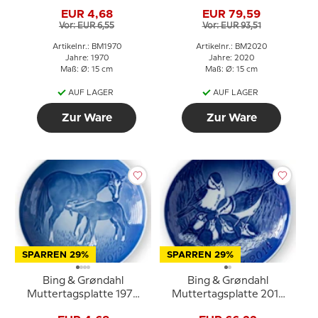
Spatz mit Jungen
Papageitaucher mit
EUR 4,68
EUR 79,59
Jungtieren
Vor: EUR 6,55
Vor: EUR 93,51
Artikelnr.: BM1970
Artikelnr.: BM2020
Jahre: 1970
Jahre: 2020
Maß: Ø: 15 cm
Maß: Ø: 15 cm
AUF LAGER
AUF LAGER
Zur Ware
Zur Ware
SPARREN 29%
SPARREN 29%
Bing & Grøndahl
Bing & Grøndahl
Muttertagsplatte 1972
Muttertagsplatte 2014
Pferd mit Fohlen
Blaumeise mit Jungen