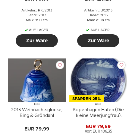
Artikelnr.: RKJ2013
Artikelnr.: BX2013
Jahre: 2013
Jahre: 2013
Maß: H: 11 cm
Maß: Ø: 18 cm
AUF LAGER
AUF LAGER
Zur Ware
Zur Ware
SPARREN 25%
2013 Weihnachtsglocke,
Kopenhagen Hafen (Die
Bing & Gröndahl
kleine Meerjungfrau)
2013, Royal Copenhagen
EUR 79,59
Weihnachtsteller
EUR 79,99
Vor: EUR 106,35