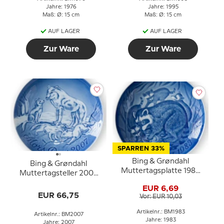
Jahre: 1976
Jahre: 1995
Maß: Ø: 15 cm
Maß: Ø: 15 cm
AUF LAGER
AUF LAGER
Zur Ware
Zur Ware
SPARREN 33%
Bing & Grøndahl
Bing & Grøndahl
Muttertagsplatte 1983
Muttertagsteller 2007
Waschbär mit Jungen
Polarfuchs mit Jungen
EUR 6,69
EUR 66,75
Vor: EUR 10,03
Artikelnr.: BM1983
Artikelnr.: BM2007
Jahre: 1983
Jahre: 2007