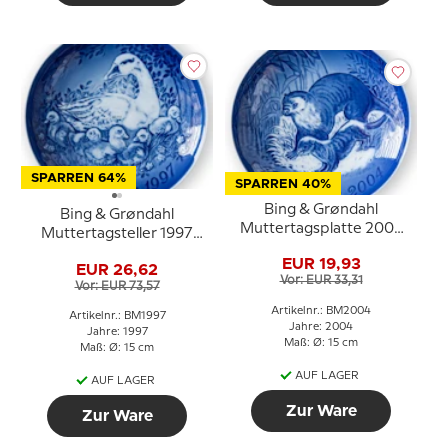
SPARREN 64%
SPARREN 40%
Bing & Grøndahl
Bing & Grøndahl
Muttertagsplatte 2004
Muttertagsteller 1997
Otter mit Jungen
Gans mit Gänseküken
EUR 19,93
EUR 26,62
Vor: EUR 33,31
Vor: EUR 73,57
Artikelnr.: BM2004
Artikelnr.: BM1997
Jahre: 2004
Jahre: 1997
Maß: Ø: 15 cm
Maß: Ø: 15 cm
AUF LAGER
AUF LAGER
Zur Ware
Zur Ware