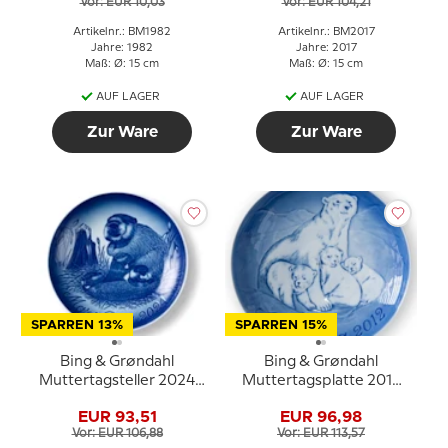
Vor: EUR 10,03
Vor: EUR 104,21
Artikelnr.: BM1982
Artikelnr.: BM2017
Jahre: 1982
Jahre: 2017
Maß: Ø: 15 cm
Maß: Ø: 15 cm
AUF LAGER
AUF LAGER
Zur Ware
Zur Ware
SPARREN 13%
SPARREN 15%
Bing & Grøndahl
Bing & Grøndahl
Muttertagsteller 2024
Muttertagsplatte 2012
Biber mit Jungen
Eisbär mit Jungen
EUR 93,51
EUR 96,98
Vor: EUR 106,88
Vor: EUR 113,57