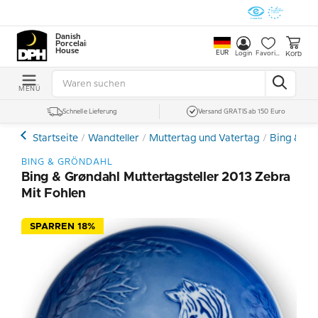
Danish
Porcelain
House
EUR
Korb
Login
Favoriten
MENÜ
Schnelle Lieferung
Versand GRATIS ab 150 Euro
Startseite
Wandteller
Muttertag und Vatertag
Bing & Gr
BING & GRÖNDAHL
Bing & Grøndahl Muttertagsteller 2013 Zebra
Mit Fohlen
SPARREN 18%