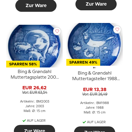
Zur Ware
Zur Ware
SPARREN 49%
SPARREN 58%
Bing & Grøndahl
Bing & Grøndahl
Muttertagsplatte 2003
Muttertagsteller 1988
Sau mit Ferkeln
Kiebitz mit Jungen
EUR 26,62
EUR 13,38
Vor: EUR 63,54
Vor: EUR 26,49
Artikelnr.: BM2003
Artikelnr.: BM1988
Jahre: 2003
Jahre: 1988
Maß: Ø: 15 cm
Maß: Ø: 15 cm
AUF LAGER
AUF LAGER
Zur Ware