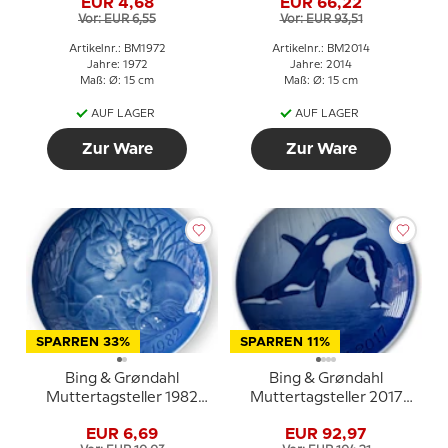
EUR 4,68
EUR 66,22
Vor: EUR 6,55
Vor: EUR 93,51
Artikelnr.: BM1972
Artikelnr.: BM2014
Jahre: 1972
Jahre: 2014
Maß: Ø: 15 cm
Maß: Ø: 15 cm
AUF LAGER
AUF LAGER
Zur Ware
Zur Ware
SPARREN 33%
SPARREN 11%
Bing & Grøndahl
Bing & Grøndahl
Muttertagsteller 1982
Muttertagsteller 2017
Löwe mit Jungen
Schwertwal mit Jungem
EUR 6,69
EUR 92,97