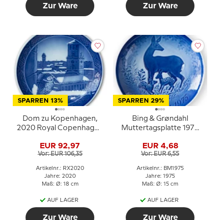
Zur Ware
Zur Ware
SPARREN 13%
SPARREN 29%
Dom zu Kopenhagen,
Bing & Grøndahl
2020 Royal Copenhagen
Muttertagsplatte 1975
Weihnachtsteller
Hirsch mit Kitz
EUR 92,97
EUR 4,68
Vor: EUR 106,35
Vor: EUR 6,55
Artikelnr.: RX2020
Artikelnr.: BM1975
Jahre: 2020
Jahre: 1975
Maß: Ø: 18 cm
Maß: Ø: 15 cm
AUF LAGER
AUF LAGER
Zur Ware
Zur Ware