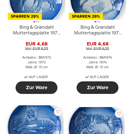
SPARREN 29%
SPARREN 29%
Bing & Grøndahl
Bing & Grøndahl
Muttertagsplatte 1972
Muttertagsplatte 1974
Pferd mit Fohlen
Eisbär mit Jungen
EUR 4,68
EUR 4,68
Vor: EUR 6,55
Vor: EUR 6,55
Artikelnr.: BM1972
Artikelnr.: BM1974
Jahre: 1972
Jahre: 1974
Maß: Ø: 15 cm
Maß: Ø: 15 cm
AUF LAGER
AUF LAGER
Zur Ware
Zur Ware