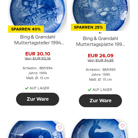
SPARREN 25%
SPARREN 40%
Bing & Grøndahl
Bing & Grøndahl
Muttertagsteller 1994
Muttertagsplatte 1995
Katze mit Kätzchen
Igel mit Jungen
EUR 30,10
EUR 26,09
Vor: EUR 50,16
Vor: EUR 34,65
Artikelnr.: BM1994
Artikelnr.: BM1995
Jahre: 1994
Jahre: 1995
Maß: Ø: 15 cm
Maß: Ø: 15 cm
AUF LAGER
AUF LAGER
Zur Ware
Zur Ware