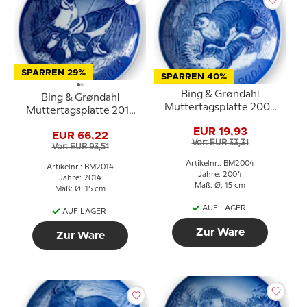
SPARREN 29%
SPARREN 40%
Bing & Grøndahl
Bing & Grøndahl
Muttertagsplatte 2004
Muttertagsplatte 2014
Otter mit Jungen
Blaumeise mit Jungen
EUR 19,93
EUR 66,22
Vor: EUR 33,31
Vor: EUR 93,51
Artikelnr.: BM2004
Artikelnr.: BM2014
Jahre: 2004
Jahre: 2014
Maß: Ø: 15 cm
Maß: Ø: 15 cm
AUF LAGER
AUF LAGER
Zur Ware
Zur Ware