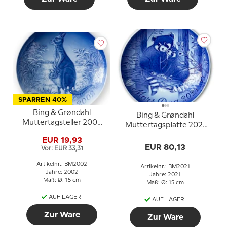
SPARREN 40%
Bing & Grøndahl
Bing & Grøndahl
Muttertagsteller 2002
Muttertagsplatte 2021
Känguru mit Jungem
Roter Panda mit
EUR 19,93
Jungtier
EUR 80,13
Vor: EUR 33,31
Artikelnr.: BM2002
Artikelnr.: BM2021
Jahre: 2002
Jahre: 2021
Maß: Ø: 15 cm
Maß: Ø: 15 cm
AUF LAGER
AUF LAGER
Zur Ware
Zur Ware