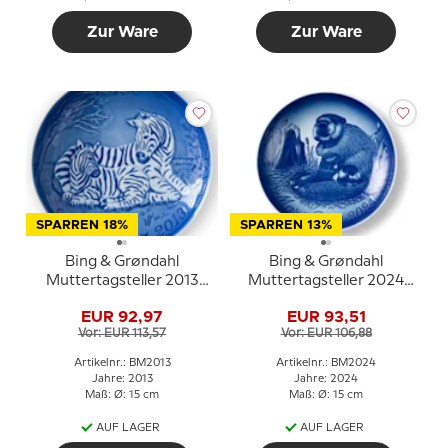
Zur Ware
Zur Ware
SPARREN 18%
SPARREN 13%
Bing & Grøndahl
Bing & Grøndahl
Muttertagsteller 2013
Muttertagsteller 2024
Zebra mit Fohlen
Biber mit Jungen
EUR 92,97
EUR 93,51
Vor: EUR 113,57
Vor: EUR 106,88
Artikelnr.: BM2013
Artikelnr.: BM2024
Jahre: 2013
Jahre: 2024
Maß: Ø: 15 cm
Maß: Ø: 15 cm
AUF LAGER
AUF LAGER