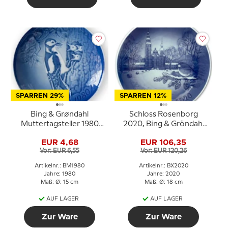
SPARREN 29%
SPARREN 12%
Bing & Grøndahl
Schloss Rosenborg
Muttertagsteller 1980
2020, Bing & Gröndahl
Buntspecht mit Jungen
Weihnachtsteller
EUR 4,68
EUR 106,35
Vor: EUR 6,55
Vor: EUR 120,26
Artikelnr.: BM1980
Artikelnr.: BX2020
Jahre: 1980
Jahre: 2020
Maß: Ø: 15 cm
Maß: Ø: 18 cm
AUF LAGER
AUF LAGER
Zur Ware
Zur Ware