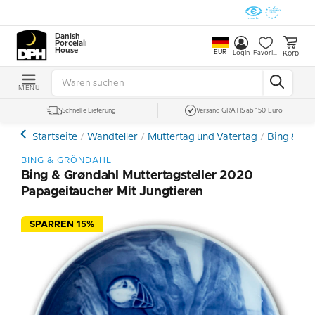
Danish
Porcelain
House
EUR
Korb
Login
Favoriten
MENÜ
Schnelle Lieferung
Versand GRATIS ab 150 Euro
Startseite
Wandteller
Muttertag und Vatertag
Bing & Gr
BING & GRÖNDAHL
Bing & Grøndahl Muttertagsteller 2020
Papageitaucher Mit Jungtieren
SPARREN 15%