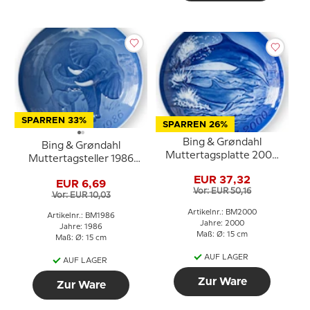
SPARREN 33%
SPARREN 26%
Bing & Grøndahl
Bing & Grøndahl
Muttertagsplatte 2000
Muttertagsteller 1986
Delfin mit Jungem
Elefant mit Jungtier
EUR 37,32
EUR 6,69
Vor: EUR 50,16
Vor: EUR 10,03
Artikelnr.: BM2000
Artikelnr.: BM1986
Jahre: 2000
Jahre: 1986
Maß: Ø: 15 cm
Maß: Ø: 15 cm
AUF LAGER
AUF LAGER
Zur Ware
Zur Ware