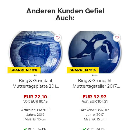
Anderen Kunden Gefiel
Auch:
SPARREN 10%
SPARREN 11%
Bing & Grøndahl
Bing & Grøndahl
Muttertagsplatte 2019
Muttertagsteller 2017
Flusspferd mit Jungem
Schwertwal mit Jungem
EUR 72,10
EUR 92,97
Vor: EUR 80,13
Vor: EUR 104,21
Artikelnr.: BM2019
Artikelnr.: BM2017
Jahre: 2019
Jahre: 2017
Maß: Ø: 15 cm
Maß: Ø: 15 cm
AUF LAGER
AUF LAGER