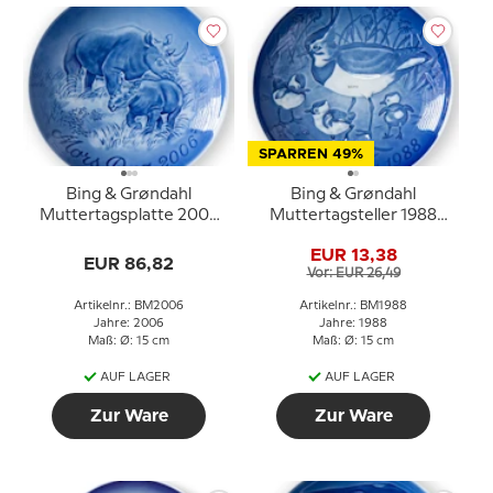
SPARREN 49%
Bing & Grøndahl
Bing & Grøndahl
Muttertagsplatte 2006
Muttertagsteller 1988
Spitzmaulnashorn mit
Kiebitz mit Jungen
EUR 13,38
Jungem
EUR 86,82
Vor: EUR 26,49
Artikelnr.: BM2006
Artikelnr.: BM1988
Jahre: 2006
Jahre: 1988
Maß: Ø: 15 cm
Maß: Ø: 15 cm
AUF LAGER
AUF LAGER
Zur Ware
Zur Ware