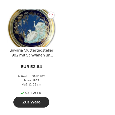
Bavaria Muttertagsteller
1982 mit Schwänen und
dem Text "Det kätaste
man har är mor"
EUR 52,84
Artikelnr.: BAM1982
Jahre: 1982
Maß: Ø: 25 cm
AUF LAGER
Zur Ware