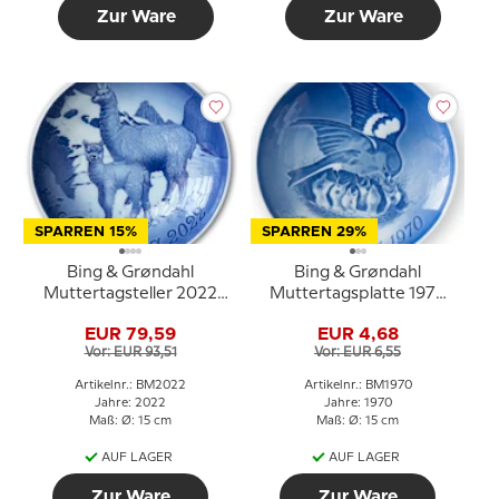
Zur Ware
Zur Ware
SPARREN 15%
SPARREN 29%
Bing & Grøndahl
Bing & Grøndahl
Muttertagsteller 2022
Muttertagsplatte 1970
Alpaka mit Baby
Spatz mit Jungen
EUR 79,59
EUR 4,68
Vor: EUR 93,51
Vor: EUR 6,55
Artikelnr.: BM2022
Artikelnr.: BM1970
Jahre: 2022
Jahre: 1970
Maß: Ø: 15 cm
Maß: Ø: 15 cm
AUF LAGER
AUF LAGER
Zur Ware
Zur Ware