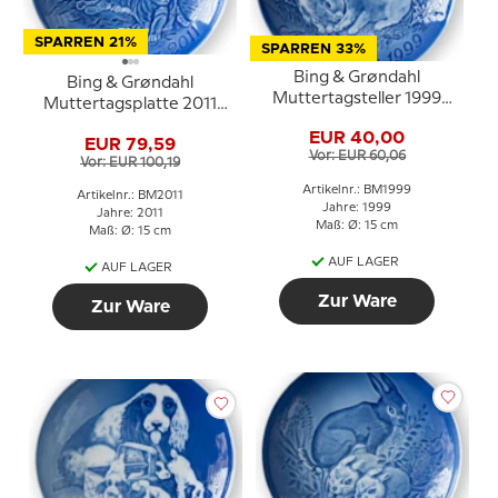
SPARREN 21%
SPARREN 33%
Bing & Grøndahl
Bing & Grøndahl
Muttertagsteller 1999
Muttertagsplatte 2011
Kaninchen mit Jungen
Tiger mit Jungen
EUR 40,00
EUR 79,59
Vor: EUR 60,06
Vor: EUR 100,19
Artikelnr.: BM1999
Artikelnr.: BM2011
Jahre: 1999
Jahre: 2011
Maß: Ø: 15 cm
Maß: Ø: 15 cm
AUF LAGER
AUF LAGER
Zur Ware
Zur Ware