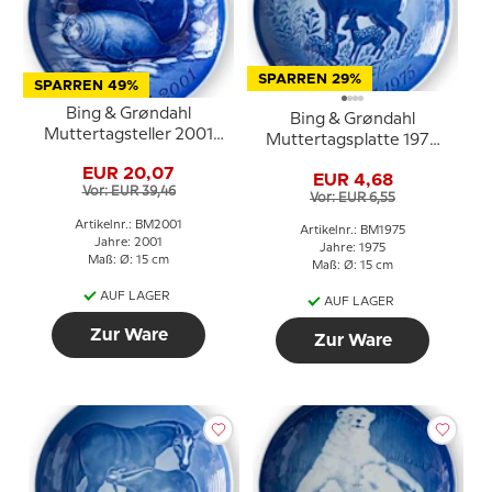
SPARREN 29%
SPARREN 49%
Bing & Grøndahl
Bing & Grøndahl
Muttertagsteller 2001
Muttertagsplatte 1975
Robbe mit Jungem
Hirsch mit Kitz
EUR 20,07
EUR 4,68
Vor: EUR 39,46
Vor: EUR 6,55
Artikelnr.: BM2001
Artikelnr.: BM1975
Jahre: 2001
Jahre: 1975
Maß: Ø: 15 cm
Maß: Ø: 15 cm
AUF LAGER
AUF LAGER
Zur Ware
Zur Ware