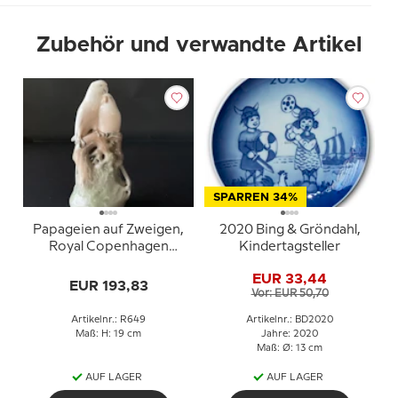
Zubehör und verwandte Artikel
SPARREN 34%
Papageien auf Zweigen,
2020 Bing & Gröndahl,
Royal Copenhagen
Kindertagsteller
Vogelfigur Nr. 649
EUR 33,44
EUR 193,83
Vor: EUR 50,70
Artikelnr.: R649
Artikelnr.: BD2020
Maß: H: 19 cm
Jahre: 2020
Maß: Ø: 13 cm
AUF LAGER
AUF LAGER