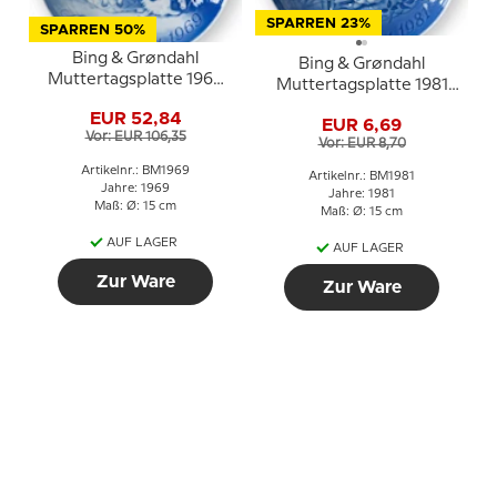
SPARREN 23%
SPARREN 50%
Bing & Grøndahl
Bing & Grøndahl
Muttertagsplatte 1969
Muttertagsplatte 1981
Cockerspaniel mit
Hase mit Jungen
EUR 52,84
Welpen
EUR 6,69
Vor: EUR 106,35
Vor: EUR 8,70
Artikelnr.: BM1969
Artikelnr.: BM1981
Jahre: 1969
Jahre: 1981
Maß: Ø: 15 cm
Maß: Ø: 15 cm
AUF LAGER
AUF LAGER
Zur Ware
Zur Ware