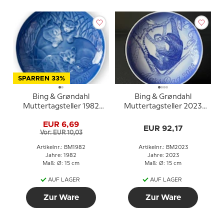
SPARREN 33%
Bing & Grøndahl
Bing & Grøndahl
Muttertagsteller 1982
Muttertagsteller 2023
Löwe mit Jungen
Faultier mit Jungtier
EUR 6,69
EUR 92,17
Vor: EUR 10,03
Artikelnr.: BM1982
Artikelnr.: BM2023
Jahre: 1982
Jahre: 2023
Maß: Ø: 15 cm
Maß: Ø: 15 cm
AUF LAGER
AUF LAGER
Zur Ware
Zur Ware