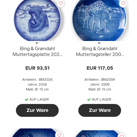
Bing & Grøndahl
Bing & Grøndahl
Muttertagsplatte 2026
Muttertagsteller 2009
Japanischer Schneeaffe
Giraffe mit Jungem
mit Jungtier
EUR 93,51
EUR 117,05
Artikelnr.: BM2026
Artikelnr.: BM2009
Jahre: 2026
Jahre: 2009
Maß: Ø: 15 cm
Maß: Ø: 15 cm
AUF LAGER
AUF LAGER
Zur Ware
Zur Ware