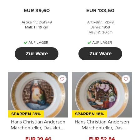
mit Hans Christian
Andersen
EUR 39,60
EUR 133,50
Scherenschnitt
Artikelnr.: DG1949
Artikelnr.: RD49
Maß: H: 19 cm
Jahre: 1958
Maß: Ø: 20 cm
AUF LAGER
AUF LAGER
Zur Ware
Zur Ware
SPARREN 39%
SPARREN 18%
Hans Christian Andersen
Hans Christian Andersen
Märchenteller, Das kleine
Märchenteller, Das
Mädchen mit den
Feuerzeug, Royal
EUR 39,46
EUR 52,84
Schwefelhölzern, Royal
Copenhagen