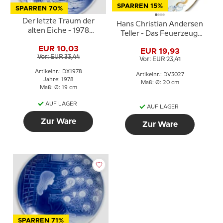
SPARREN 15%
SPARREN 70%
Der letzte Traum der
Hans Christian Andersen
alten Eiche - 1978
Teller - Das Feuerzeug,
Desiree Hans Christian
Lise Porzellan
EUR 10,03
Andersen
EUR 19,93
Vor: EUR 33,44
Weihnachtsteller
Vor: EUR 23,41
Artikelnr.: DX1978
Artikelnr.: DV3027
Jahre: 1978
Maß: Ø: 20 cm
Maß: Ø: 19 cm
AUF LAGER
AUF LAGER
Zur Ware
Zur Ware
SPARREN 71%