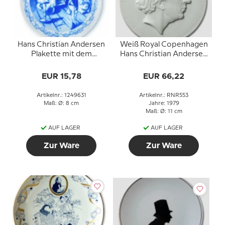
Hans Christian Andersen
Weiß Royal Copenhagen
Plakette mit dem
Hans Christian Andersen
standhaften
Teller, Silhouette,
Zinnsoldaten, Royal
EUR 15,78
EUR 66,22
Copenhagen
Artikelnr.: 1249631
Artikelnr.: RNR553
Maß: Ø: 8 cm
Jahre: 1979
Maß: Ø: 11 cm
AUF LAGER
AUF LAGER
Zur Ware
Zur Ware