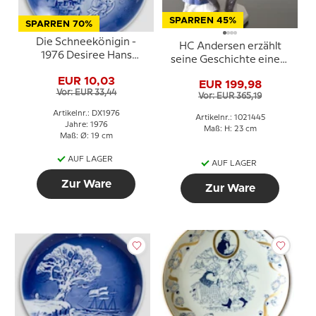
SPARREN 45%
SPARREN 70%
Die Schneekönigin -
HC Andersen erzählt
1976 Desiree Hans
seine Geschichte einem
Christian Andersen
Mädchen, Bing &
EUR 10,03
Weihnachtsteller
EUR 199,98
Gröndahl Figur Nr. 2037
Vor: EUR 33,44
Vor: EUR 365,19
oder 445
Artikelnr.: DX1976
Artikelnr.: 1021445
Jahre: 1976
Maß: H: 23 cm
Maß: Ø: 19 cm
AUF LAGER
AUF LAGER
Zur Ware
Zur Ware