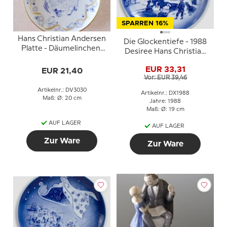
SPARREN 16%
Hans Christian Andersen
Die Glockentiefe - 1988
Platte - Däumelinchen,
Desiree Hans Christian
Lise Porzellan
Andersen
EUR 33,31
EUR 21,40
Weihnachtsteller,
Vor: EUR 39,46
Kuchenteller
Artikelnr.: DV3030
Artikelnr.: DX1988
Maß: Ø: 20 cm
Jahre: 1988
Maß: Ø: 19 cm
AUF LAGER
AUF LAGER
Zur Ware
Zur Ware