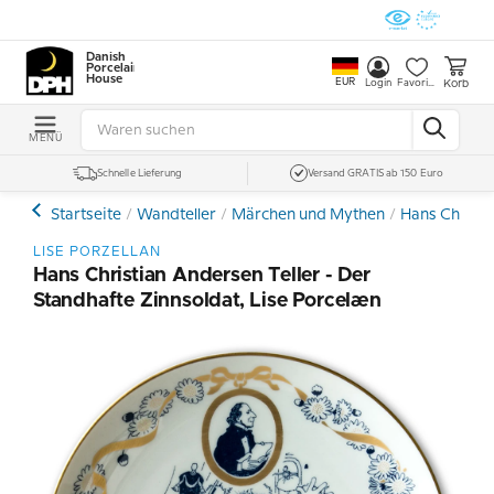
Danish
Porcelain
House
EUR
Korb
Login
Favoriten
MENÜ
Schnelle Lieferung
Versand GRATIS ab 150 Euro
Startseite
Wandteller
Märchen und Mythen
Hans Christi
LISE PORZELLAN
Hans Christian Andersen Teller - Der
Standhafte Zinnsoldat, Lise Porcelæn