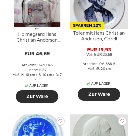
SPARREN 22%
Teller mit Hans Christian
Holmegaard Hans
Andersen, Corell
Christian Andersen
Glasflasche mit "Der
EUR 19,93
standhafte Zinnsoldat"
EUR 46,69
Vor: EUR 25,68
Artikelnr.: DV1888-6
Artikelnr.: 2430043
Maß: Ø: 20 cm
Jahre: 1987
Maß: H: 18 cm x B: 10 cm x D: 7
cm
AUF LAGER
AUF LAGER
Zur Ware
Zur Ware