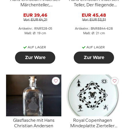
Märchenteller,
Teller, Der fliegende
Däumelinchen, Royal
Koffer, Bing & Gröndahl
EUR 39,46
EUR 45,48
Copenhagen
Vor: EUR 64,21
Vor: EUR 53,51
Artikelnr.: RNR528-05
Artikelnr.: BNR8844-628
Maß: Ø: 19 cm
Maß: Ø: 21 cm
AUF LAGER
AUF LAGER
Zur Ware
Zur Ware
Glasflasche mit Hans
Royal Copenhagen
Christian Andersen
Mindeplatte Zierteller