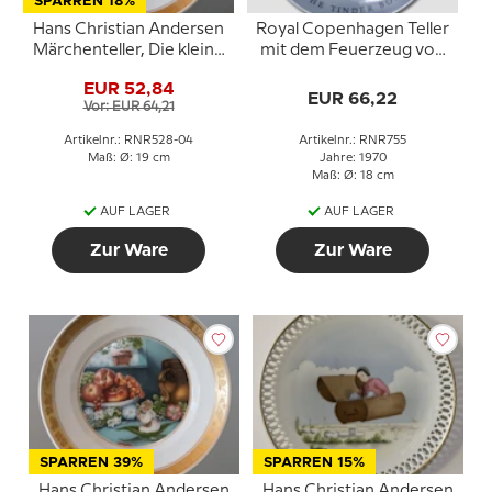
SPARREN 18%
Hans Christian Andersen
Royal Copenhagen Teller
Märchenteller, Die kleine
mit dem Feuerzeug von
Meerjungfrau, Royal
Hans Christian Andersen
EUR 52,84
Copenhagen
EUR 66,22
Vor: EUR 64,21
Artikelnr.: RNR528-04
Artikelnr.: RNR755
Maß: Ø: 19 cm
Jahre: 1970
Maß: Ø: 18 cm
AUF LAGER
AUF LAGER
Zur Ware
Zur Ware
SPARREN 39%
SPARREN 15%
Hans Christian Andersen
Hans Christian Andersen