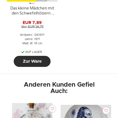
Das kleine Mädchen mit
den Schwefelhölzern -
1971 Desiree Hans
EUR 7,89
Christian Andersen
Vor: EUR 26,75
Weihnachten
Artikelnr.: DX1971
Jahre: 1971
Maß: Ø: 19 cm
AUF LAGER
Zur Ware
Anderen Kunden Gefiel
Auch: