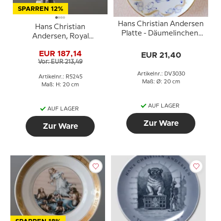
SPARREN 12%
Hans Christian Andersen
Hans Christian
Platte - Däumelinchen,
Andersen, Royal
Lise Porzellan
Copenhagen Figur Nr.
EUR 187,14
EUR 21,40
5245
Vor: EUR 213,49
Artikelnr.: DV3030
Artikelnr.: R5245
Maß: Ø: 20 cm
Maß: H: 20 cm
AUF LAGER
AUF LAGER
Zur Ware
Zur Ware