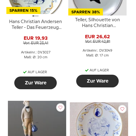
SPARREN 15%
SPARREN 38%
Teller, Silhouette von
Hans Christian Andersen
Hans Christian
Teller - Das Feuerzeug,
Andersen, Bavaria
Lise Porzellan
EUR 26,62
EUR 19,93
Vor: EUR 42,81
Vor: EUR 23,41
Artikelnr.: DV3049
Artikelnr.: DV3027
Maß: Ø: 17 cm
Maß: Ø: 20 cm
AUF LAGER
AUF LAGER
Zur Ware
Zur Ware