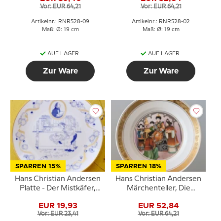
Vor: EUR 64,21
Vor: EUR 64,21
Copenhagen
Artikelnr.: RNR528-09
Artikelnr.: RNR528-02
Maß: Ø: 19 cm
Maß: Ø: 19 cm
AUF LAGER
AUF LAGER
Zur Ware
Zur Ware
SPARREN 15%
SPARREN 18%
Hans Christian Andersen
Hans Christian Andersen
Platte - Der Mistkäfer,
Märchenteller, Die
Lise Porzellan
Nachtigall, Royal
EUR 19,93
EUR 52,84
Copenhagen
Vor: EUR 23,41
Vor: EUR 64,21