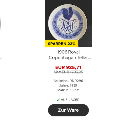
SPARREN 22%
1906 Royal
Copenhagen Teller
1876-1901-1906
EUR 935,71
Monogramm mit
Vor: EUR 1203,25
Hahn - Extrem selten
!!!
Artikelnr.: RNR296
Jahre: 1939
Maß: Ø: 19 cm
AUF LAGER
Zur Ware