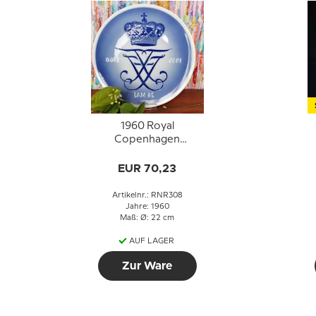
1960 Royal
Copenhagen
Gedenkteller 1935-
1960
EUR 70,23
M
Artikelnr.: RNR308
Jahre: 1960
Maß: Ø: 22 cm
AUF LAGER
Zur Ware