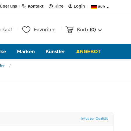
Über uns
Kontakt
Hilfe
Login
EUR
rkauf
Favoriten
Korb
(0)
cke
Marken
Künstler
ANGEBOT
ler
Infos zur Qualität