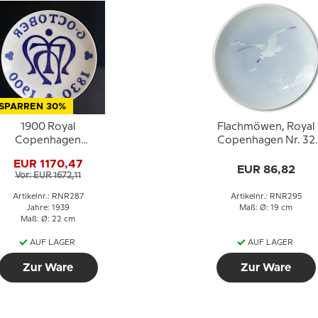
SPARREN 30%
1900 Royal
Flachmöwen, Royal
Copenhagen
Copenhagen Nr. 32
Gedenktafel, 6.
Sehr selten !! (1894-
EUR 1170,47
Oktober 1830-1900
1920)
EUR 86,82
Vor: EUR 1672,11
onogramm - Extrem
selten !!!
Artikelnr.: RNR287
Artikelnr.: RNR295
Jahre: 1939
Maß: Ø: 19 cm
Maß: Ø: 22 cm
AUF LAGER
AUF LAGER
Zur Ware
Zur Ware