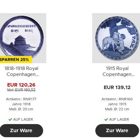
SPARREN 25%
1818-1918 Royal
1915 Royal
Copenhagen
Copenhagen
Gedenkteller, 1818 -
Gedenkteller,
EUR 120,26
FREDERIKSHAVN
Friedensteller, PAX
EUR 139,12
Vor: EUR 160,52
1918.
Artikelnr.: RNR177
Artikelnr.: RNR160
Jahre: 1918
Jahre: 1915
Maß: Ø: 20 cm
Maß: Ø: 22 cm
AUF LAGER
AUF LAGER
Zur Ware
Zur Ware