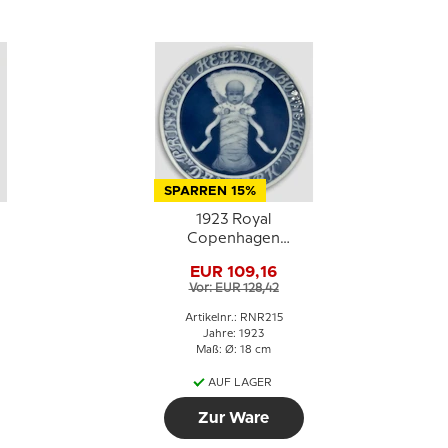
SPARREN 15%
1923 Royal
Copenhagen
Gedenkteller,
EUR 109,16
PRINSESSE HELENAS
Vor: EUR 128,42
BØRNEHJEM
DANMARK
Artikelnr.: RNR215
(Waisenhaus der
Jahre: 1923
Maß: Ø: 18 cm
Prinzessin Helena in
Dänemark)
AUF LAGER
Zur Ware