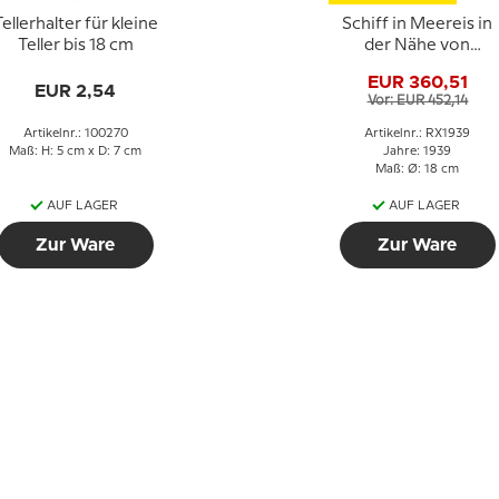
ellerhalter für kleine
Schiff in Meereis in
Teller bis 18 cm
der Nähe von
Grönland 1939, Royal
EUR 360,51
Copenhagen
EUR 2,54
Vor: EUR 452,14
Weihnachtsteller
Artikelnr.: 100270
Artikelnr.: RX1939
Maß: H: 5 cm x D: 7 cm
Jahre: 1939
Maß: Ø: 18 cm
AUF LAGER
AUF LAGER
Zur Ware
Zur Ware