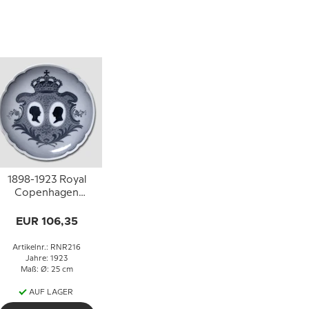
1898-1923 Royal
Copenhagen
Gedenkteller,
Silberhochzeit bon
EUR 106,35
Christian X und
Königin Alexandrine
Artikelnr.: RNR216
Jahre: 1923
Maß: Ø: 25 cm
AUF LAGER