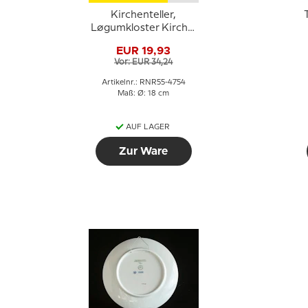
Kirchenteller,
T
Løgumkloster Kirche,
Royal Copenhagen
EUR 19,93
Vor: EUR 34,24
Artikelnr.: RNR55-4754
Maß: Ø: 18 cm
AUF LAGER
Zur Ware