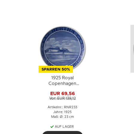
SPARREN 50%
1925 Royal
Copenhagen
Gedenkteller, Odd
EUR 69,56
Fellow Teller, HERTHA
Vor: EUR 139,12
SØNDERBORG.
Artikelnr.: RNR233
Jahre: 1925
Maß: Ø: 23 cm
AUF LAGER