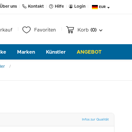
Über uns
Kontakt
Hilfe
Login
EUR
rkauf
Favoriten
Korb
(0)
cke
Marken
Künstler
ANGEBOT
ler
Infos zur Qualität