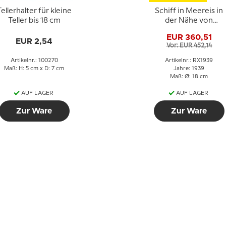
ellerhalter für kleine
Schiff in Meereis in
Teller bis 18 cm
der Nähe von
Grönland 1939, Royal
EUR 360,51
Copenhagen
EUR 2,54
Vor: EUR 452,14
Weihnachtsteller
Artikelnr.: 100270
Artikelnr.: RX1939
Maß: H: 5 cm x D: 7 cm
Jahre: 1939
Maß: Ø: 18 cm
AUF LAGER
AUF LAGER
Zur Ware
Zur Ware