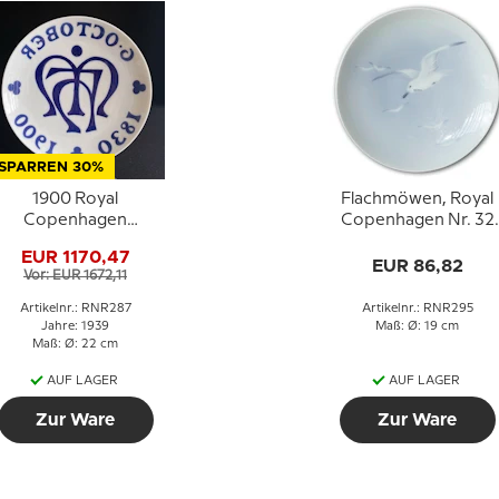
SPARREN 30%
1900 Royal
Flachmöwen, Royal
Copenhagen
Copenhagen Nr. 32
Gedenktafel, 6.
Sehr selten !! (1894-
EUR 1170,47
Oktober 1830-1900
1920)
EUR 86,82
Vor: EUR 1672,11
onogramm - Extrem
selten !!!
Artikelnr.: RNR287
Artikelnr.: RNR295
Jahre: 1939
Maß: Ø: 19 cm
Maß: Ø: 22 cm
AUF LAGER
AUF LAGER
Zur Ware
Zur Ware