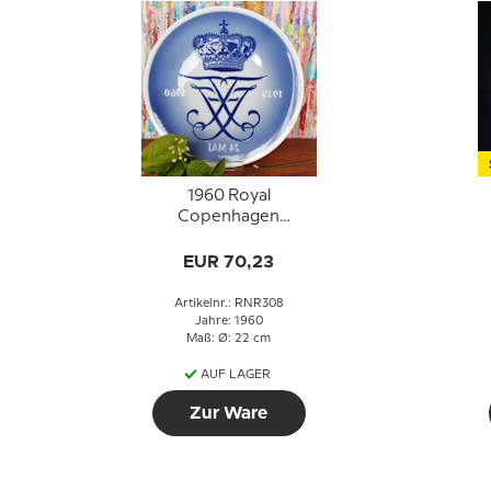
1960 Royal
Copenhagen
Gedenkteller 1935-
1960
EUR 70,23
M
Artikelnr.: RNR308
Jahre: 1960
Maß: Ø: 22 cm
AUF LAGER
Zur Ware