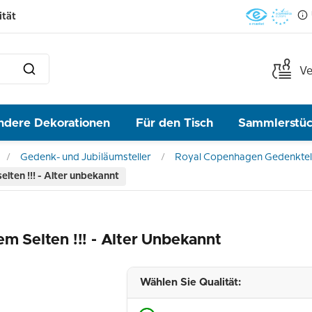
ität
Ve
ndere Dekorationen
Für den Tisch
Sammlerstü
Gedenk- und Jubiläumsteller
Royal Copenhagen Gedenktel
elten !!! - Alter unbekannt
em Selten !!! - Alter Unbekannt
Wählen Sie Qualität: