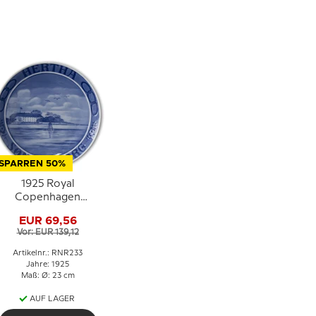
SPARREN 50%
1925 Royal
Copenhagen
Gedenkteller, Odd
EUR 69,56
ellow Teller, HERTHA
Vor: EUR 139,12
SØNDERBORG.
Artikelnr.: RNR233
Jahre: 1925
Maß: Ø: 23 cm
AUF LAGER