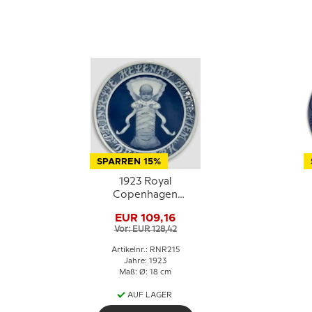
SPARREN 15%
1923 Royal
Copenhagen
Gedenkteller,
EUR 109,16
PRINSESSE HELENAS
F
Vor: EUR 128,42
BØRNEHJEM
DANMARK
Artikelnr.: RNR215
(Waisenhaus der
Jahre: 1923
Maß: Ø: 18 cm
Prinzessin Helena in
Dänemark)
AUF LAGER