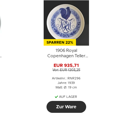
SPARREN 22%
1906 Royal
Copenhagen Teller
1876-1901-1906
EUR 935,71
Monogramm mit
Vor: EUR 1203,25
Hahn - Extrem selten
!!!
Artikelnr.: RNR296
Jahre: 1939
Maß: Ø: 19 cm
AUF LAGER
Zur Ware