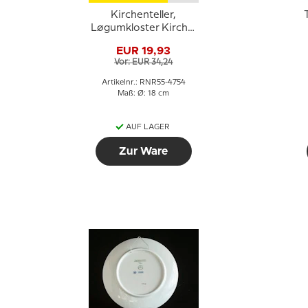
Kirchenteller,
T
Løgumkloster Kirche,
Royal Copenhagen
EUR 19,93
Vor: EUR 34,24
Artikelnr.: RNR55-4754
Maß: Ø: 18 cm
AUF LAGER
Zur Ware