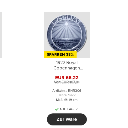
SPARREN 38%
1922 Royal
Copenhagen
Gedenkteller, Lysglimt
EUR 66,22
(Licht im Dunkeln)
Vor: EUR 107,01
Artikelnr.: RNR206
Jahre: 1922
Maß: Ø: 19 cm
AUF LAGER
Zur Ware