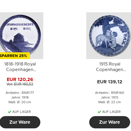
SPARREN 25%
1818-1918 Royal
1915 Royal
Copenhagen
Copenhagen
Gedenkteller, 1818 -
Gedenkteller,
EUR 120,26
FREDERIKSHAVN
Friedensteller, PAX
EUR 139,12
Vor: EUR 160,52
1918.
Artikelnr.: RNR177
Artikelnr.: RNR160
Jahre: 1918
Jahre: 1915
Maß: Ø: 20 cm
Maß: Ø: 22 cm
AUF LAGER
AUF LAGER
Zur Ware
Zur Ware