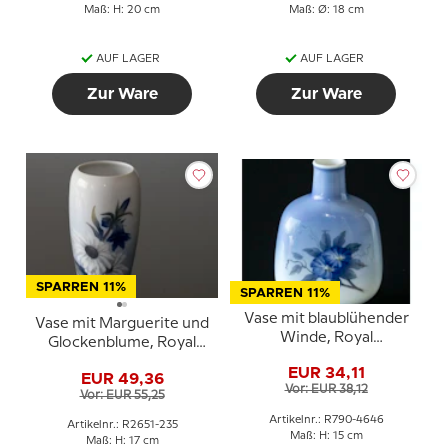
Maß: H: 20 cm
Maß: Ø: 18 cm
AUF LAGER
AUF LAGER
Zur Ware
Zur Ware
SPARREN 11%
SPARREN 11%
Vase mit blaublühender
Vase mit Marguerite und
Winde, Royal
Glockenblume, Royal
Copenhagen Nr. 790-
Copenhagen Nr. 2651-
EUR 34,11
4646
EUR 49,36
235
Vor: EUR 38,12
Vor: EUR 55,25
Artikelnr.: R790-4646
Artikelnr.: R2651-235
Maß: H: 15 cm
Maß: H: 17 cm