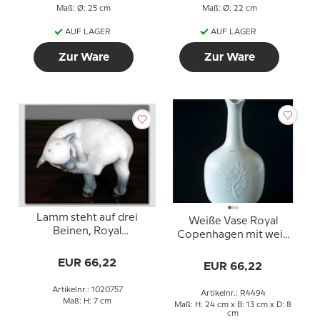
Maß: Ø: 25 cm
Maß: Ø: 22 cm
AUF LAGER
AUF LAGER
Zur Ware
Zur Ware
Lamm steht auf drei
Weiße Vase Royal
Beinen, Royal
Copenhagen mit weig
Copenhagen Figur Nr.
mit Blumen Nr. 4494
757
EUR 66,22
EUR 66,22
Artikelnr.: 1020757
Artikelnr.: R4494
Maß: H: 7 cm
Maß: H: 24 cm x B: 13 cm x D: 8
cm