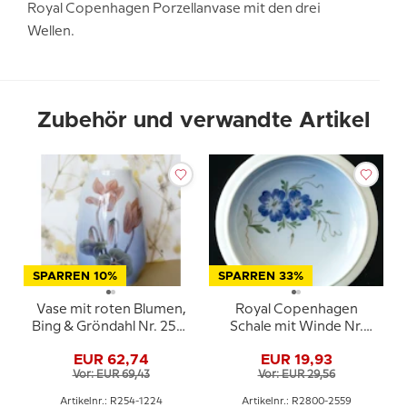
Royal Copenhagen Porzellanvase mit den drei
Wellen.
Zubehör und verwandte Artikel
SPARREN 10%
SPARREN 33%
Vase mit roten Blumen,
Royal Copenhagen
Bing & Gröndahl Nr. 254-
Schale mit Winde Nr.
1224
2800/2559
EUR 62,74
EUR 19,93
Vor: EUR 69,43
Vor: EUR 29,56
Artikelnr.: R254-1224
Artikelnr.: R2800-2559