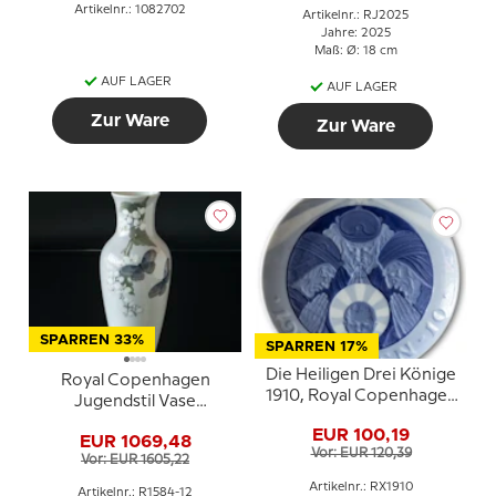
Artikelnr.: 1082702
Artikelnr.: RJ2025
Jahre: 2025
Maß: Ø: 18 cm
AUF LAGER
AUF LAGER
Zur Ware
Zur Ware
SPARREN 33%
SPARREN 17%
Die Heiligen Drei Könige
Royal Copenhagen
1910, Royal Copenhagen
Jugendstil Vase
Weihnachtsteller
Schmetterlinge, (1894-
EUR 100,19
EUR 1069,48
1922) Nr. 1584-12 Unica
Vor: EUR 120,39
Vor: EUR 1605,22
Artikelnr.: RX1910
Artikelnr.: R1584-12