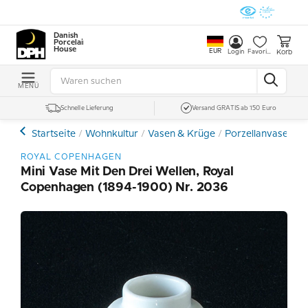
Danish
Porcelain
House
EUR
Korb
Login
Favoriten
MENÜ
Schnelle Lieferung
Versand GRATIS ab 150 Euro
Startseite
Wohnkultur
Vasen & Krüge
Porzellanvasen un
ROYAL COPENHAGEN
Mini Vase Mit Den Drei Wellen, Royal
Copenhagen (1894-1900) Nr. 2036