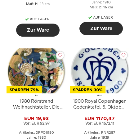
Jahre: 1910
Maß: H: 44 cm
Maß: Ø: 16 cm
AUF LAGER
AUF LAGER
Zur Ware
Zur Ware
SPARREN 79%
SPARREN 30%
1980 Rörstrand
1900 Royal Copenhagen
Weihnachtsteller, Die
Gedenktafel, 6. Oktober
Heiligen Drei Könige
1830-1900 Monogramm
EUR 19,93
EUR 1170,47
- Extrem selten !!!
Vor: EUR 92,97
Vor: EUR 1672,11
Artikelnr.: XRPO1980
Artikelnr.: RNR287
Jahre: 1980
Jahre: 1939