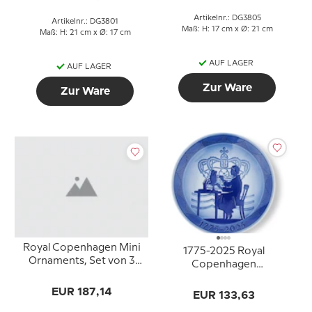
Artikelnr.: DG3805
Artikelnr.: DG3801
Maß: H: 17 cm x Ø: 21 cm
Maß: H: 21 cm x Ø: 17 cm
AUF LAGER
AUF LAGER
Zur Ware
Zur Ware
Royal Copenhagen Mini
1775-2025 Royal
Ornaments, Set von 3
Copenhagen
Stück
Jubiläumsteller zum 250.
EUR 187,14
Geburtstag von Royal
EUR 133,63
Copenhagen.