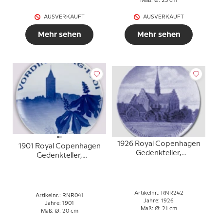
Maß: Ø: 23 cm
AUSVERKAUFT
AUSVERKAUFT
Mehr sehen
Mehr sehen
1926 Royal Copenhagen
1901 Royal Copenhagen
Gedenkteller,
Gedenkteller,
Løgumkloster 1926
Vordingborg 1901
Artikelnr.: RNR242
Artikelnr.: RNR041
Jahre: 1926
Jahre: 1901
Maß: Ø: 21 cm
Maß: Ø: 20 cm