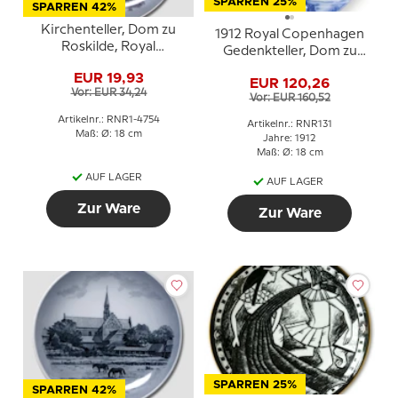
SPARREN 25%
SPARREN 42%
Kirchenteller, Dom zu
1912 Royal Copenhagen
Roskilde, Royal
Gedenkteller, Dom zu
Copenhagen
Odense
EUR 19,93
EUR 120,26
Vor: EUR 34,24
Vor: EUR 160,52
Artikelnr.: RNR1-4754
Artikelnr.: RNR131
Maß: Ø: 18 cm
Jahre: 1912
Maß: Ø: 18 cm
AUF LAGER
AUF LAGER
Zur Ware
Zur Ware
SPARREN 25%
SPARREN 42%