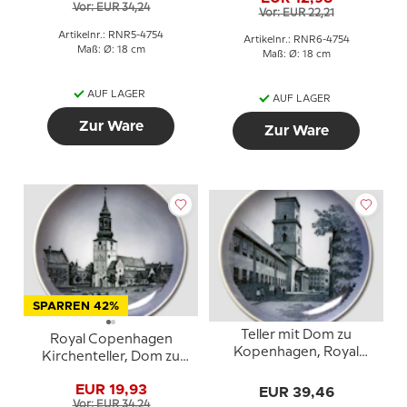
Kalundborg
Vor: EUR 34,24
Vor: EUR 22,21
Artikelnr.: RNR5-4754
Artikelnr.: RNR6-4754
Maß: Ø: 18 cm
Maß: Ø: 18 cm
AUF LAGER
AUF LAGER
Zur Ware
Zur Ware
SPARREN 42%
Teller mit Dom zu
Royal Copenhagen
Kopenhagen, Royal
Kirchenteller, Dom zu
Copenhagen
Aalborg
EUR 19,93
EUR 39,46
Vor: EUR 34,24