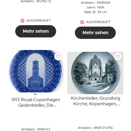
Artikelnr.: R4754-13
Artikelnr.: RNR049
Jahre: 1904
Maß: Ø: 28 cm
AUSVERKAUFT
AUSVERKAUFT
Mehr sehen
Mehr sehen
Kirchenteller, Grundtvig
1913 Royal Copenhagen
Kirche, Kopenhagen,
Gedenkteller, Die
Royal Copenhagen
Frauenkirche in
Kopenhagen.
Artikelnr.: RNR17-4754
Artikelnr.: RNR143