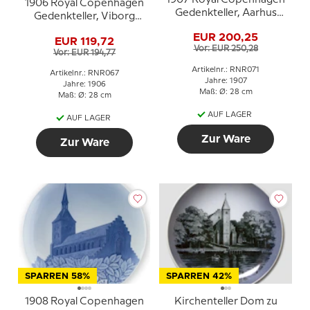
1906 Royal Copenhagen
Gedenkteller, Aarhus
Gedenkteller, Viborg
1907
Kathedrale,
EUR 200,25
EUR 119,72
A.DOM.MGMVI
Vor: EUR 250,28
Vor: EUR 194,77
Artikelnr.: RNR071
Artikelnr.: RNR067
Jahre: 1907
Jahre: 1906
Maß: Ø: 28 cm
Maß: Ø: 28 cm
AUF LAGER
AUF LAGER
Zur Ware
Zur Ware
SPARREN 58%
SPARREN 42%
1908 Royal Copenhagen
Kirchenteller Dom zu