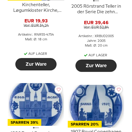
Kirchenteller,
2005 Rörstrand Teller in
Løgumkloster Kirche,
der Serie Die zehn
Royal Copenhagen
Gebote
EUR 19,93
EUR 39,46
Vor: EUR 34,24
Vor: EUR 52,84
Artikelnr.: RNR55-4754
Artikelnr.: XRBUD2005
Maß: Ø: 18 cm
Jahre: 2005
Maß: Ø: 20 cm
AUF LAGER
AUF LAGER
Zur Ware
Zur Ware
SPARREN 39%
SPARREN 20%
1907 Royal Copenhagen