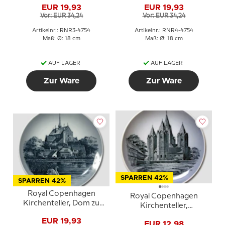
EUR 19,93
EUR 19,93
Vor: EUR 34,24
Vor: EUR 34,24
Artikelnr.: RNR3-4754
Artikelnr.: RNR4-4754
Maß: Ø: 18 cm
Maß: Ø: 18 cm
AUF LAGER
AUF LAGER
Zur Ware
Zur Ware
SPARREN 42%
SPARREN 42%
Royal Copenhagen
Royal Copenhagen
Kirchenteller, Dom zu
Kirchenteller,
Haderslev
Frauenkirche,
EUR 19,93
EUR 12,98