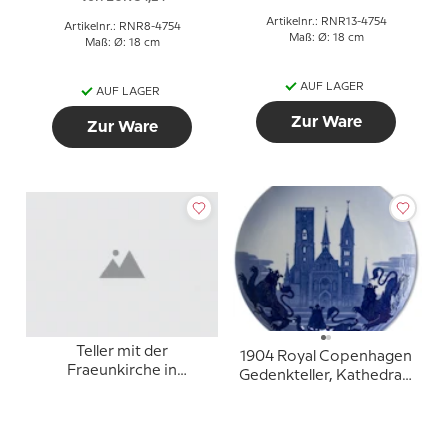
Artikelnr.: RNR13-4754
Artikelnr.: RNR8-4754
Maß: Ø: 18 cm
Maß: Ø: 18 cm
AUF LAGER
AUF LAGER
Zur Ware
Zur Ware
Teller mit der
1904 Royal Copenhagen
Fraeunkirche in
Gedenkteller, Kathedrale
Kopenhagen, Royal
von Ribe
Copenhagen Nr. 4754-
13