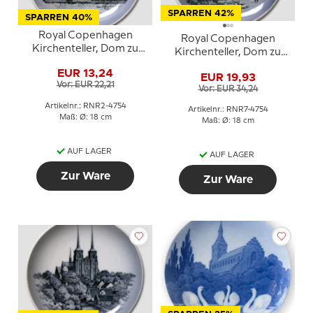
SPARREN 42%
SPARREN 40%
Royal Copenhagen
Royal Copenhagen
Kirchenteller, Dom zu
Kirchenteller, Dom zu
Ribe
Viborg
EUR 13,24
EUR 19,93
Vor: EUR 22,21
Vor: EUR 34,24
Artikelnr.: RNR2-4754
Artikelnr.: RNR7-4754
Maß: Ø: 18 cm
Maß: Ø: 18 cm
AUF LAGER
AUF LAGER
Zur Ware
Zur Ware