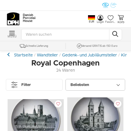
Danish
Porcelain
House
EUR
Korb
Login
Favoriten
MENÜ
Schnelle Lieferung
Versand GRATIS ab 150 Euro
Startseite
Wandteller
Gedenk- und Jubiläumsteller
Kirch
Royal Copenhagen
24 Waren
Filter
Beliebsten