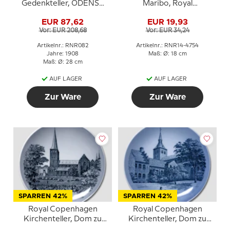
Gedenkteller, ODENSE
Maribo, Royal
1908
Copenhagen
EUR 87,62
EUR 19,93
Vor: EUR 208,68
Vor: EUR 34,24
Artikelnr.: RNR082
Artikelnr.: RNR14-4754
Jahre: 1908
Maß: Ø: 18 cm
Maß: Ø: 28 cm
AUF LAGER
AUF LAGER
Zur Ware
Zur Ware
SPARREN 42%
SPARREN 42%
Royal Copenhagen
Royal Copenhagen
Kirchenteller, Dom zu
Kirchenteller, Dom zu
Aarhus
Odense