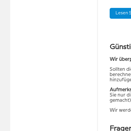
Lesen S
Günsti
Wir überp
Sollten d
berechnet
hinzufüg
Aufmerks
Sie nur d
gemacht)
Wir werde
Fragen