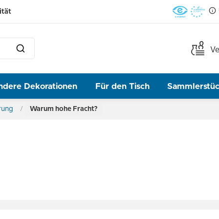
ität
Ve
ndere Dekorationen
Für den Tisch
Sammlerstü
rung
Warum hohe Fracht?