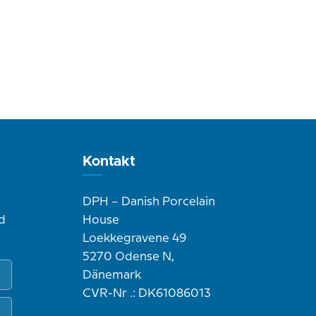
Kontakt
DPH – Danish Porcelain
d
House
Loekkegravene 49
5270 Odense N,
Dänemark
CVR-Nr .: DK61086013