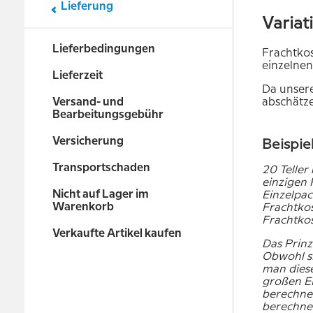
Lieferung
Variat
Lieferbedingungen
Frachtkos
einzelne
Lieferzeit
Da unsere
abschätz
Versand- und
Bearbeitungsgebühr
Versicherung
Beispiel
Transportschaden
20 Teller
einzigen 
Nicht auf Lager im
Einzelpa
Warenkorb
Frachtkos
Frachtko
Verkaufte Artikel kaufen
Das Prinz
Obwohl si
man diese
großen Ei
berechnet
berechne